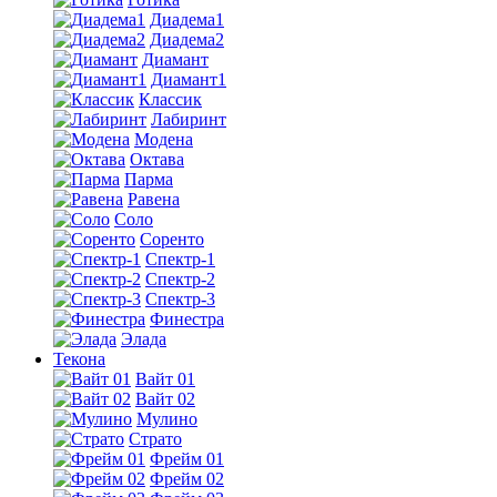
Диадема1
Диадема2
Диамант
Диамант1
Классик
Лабиринт
Модена
Октава
Парма
Равена
Соло
Соренто
Спектр-1
Спектр-2
Спектр-3
Финестра
Элада
Текона
Вайт 01
Вайт 02
Мулино
Страто
Фрейм 01
Фрейм 02