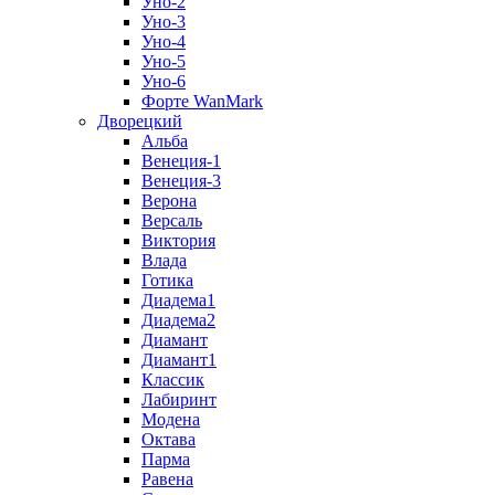
Уно-2
Уно-3
Уно-4
Уно-5
Уно-6
Форте WanMark
Дворецкий
Альба
Венеция-1
Венеция-3
Верона
Версаль
Виктория
Влада
Готика
Диадема1
Диадема2
Диамант
Диамант1
Классик
Лабиринт
Модена
Октава
Парма
Равена