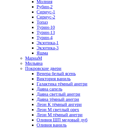
Молния
Рубин-2
Сириус-1
Сириус-2
Топаз
Турин-10
Турин-13
Турин-4
Экзотика-1
Экзотика-3
Яшма
МариаМ
Мильяна
Покровские двери
Венера белый ясень
Виктория ваниль
Галактика тёмный анегри
Даяна сапель
Даяна светлый анегри
Даяна тёмный анегри
Леон К тёмный ангери
Леон М светлый орех
Леон М тёмный анегри
Оливия ШП медовый дуб
Оливия ваниль