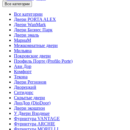
Все категории
Все категории
Двери PORTA ALEX
Двери WanMark
Двери Бизнес Парк
Двери эмаль
МариаМ
Межкомнатные двери
Мильяна
Покровские двери
Профиль Порте (Profilo Porte)
Ави Дор
Комфорт
Текона
Двери Регионов
Дворецкий
Ситидорс
Скрытые двери
ДиоДор (DioDoor)
Двери экошпон
У Двери Входные
Фурнитура VANTAGE
Фурнитура ARCHIE
Фурнитура MORELLI