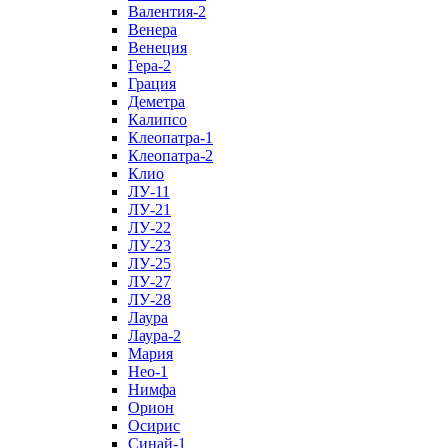
Валентия-2
Венера
Венеция
Гера-2
Грация
Деметра
Калипсо
Клеопатра-1
Клеопатра-2
Клио
ЛУ-11
ЛУ-21
ЛУ-22
ЛУ-23
ЛУ-25
ЛУ-27
ЛУ-28
Лаура
Лаура-2
Мария
Нео-1
Нимфа
Орион
Осирис
Синай-1