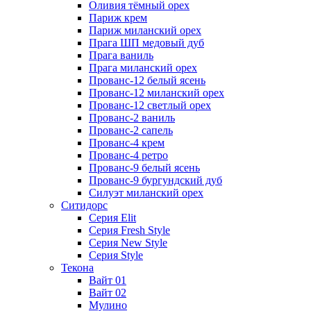
Оливия тёмный орех
Париж крем
Париж миланский орех
Прага ШП медовый дуб
Прага ваниль
Прага миланский орех
Прованс-12 белый ясень
Прованс-12 миланский орех
Прованс-12 светлый орех
Прованс-2 ваниль
Прованс-2 сапель
Прованс-4 крем
Прованс-4 ретро
Прованс-9 белый ясень
Прованс-9 бургундский дуб
Силуэт миланский орех
Ситидорс
Серия Elit
Серия Fresh Style
Серия New Style
Серия Style
Текона
Вайт 01
Вайт 02
Мулино