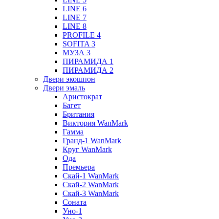
LINE 6
LINE 7
LINE 8
PROFILE 4
SOFITA 3
МУЗА 3
ПИРАМИДА 1
ПИРАМИДА 2
Двери экошпон
Двери эмаль
Аристократ
Багет
Британия
Виктория WanMark
Гамма
Гранд-1 WanMark
Круг WanMark
Ода
Премьера
Скай-1 WanMark
Скай-2 WanMark
Скай-3 WanMark
Соната
Уно-1