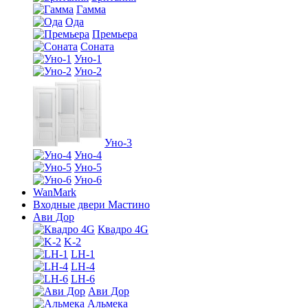
Гамма
Ода
Премьера
Соната
Уно-1
Уно-2
Уно-3
Уно-4
Уно-5
Уно-6
WanMark
Входные двери Мастино
Ави Дор
Квадро 4G
K-2
LH-1
LH-4
LH-6
Ави Дор
Альмека