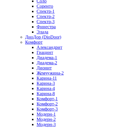
Соло
Соренто
Спектр-1
Спектр-2
Спектр-3
Финестра
Элада
ДиоДор (DioDoor)
Комфорт
Алекcандрит
Гиацинт
Диадема-1
Диадема-2
Дионит
Жемчужина-2
Карина-11
Карина-3
Карина-4
Карина-8
Комфорт-1
Комфорт-2
Комфорт-3
Модерн-1
Модерн-2
Модерн-3