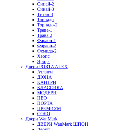
Синай-2
Синай-3
Титан-3
Торнадо
Торнадо-2
Трава-1
Трава-2
Фараон-1
Фараон-2
Фемида-2
Хеопс
Эрида
Двери PORTA ALEX
Атланта
ДЮНА
КАНТРИ
КЛАССИКА
МОДЕРН
НЕО
ПОРТА
ПРЕМИУМ
СОЛО
Двери WanMark
ДВЕРИ WanMark ШПОН
Дебют