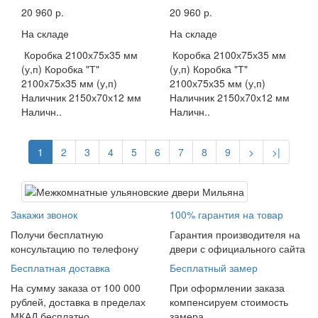
20 960 р.
20 960 р.
На складе
На складе
Коробка 2100х75х35 мм
Коробка 2100х75х35 мм
(у,п) Коробка "Т"
(у,п) Коробка "Т"
2100х75х35 мм (у,п)
2100х75х35 мм (у,п)
Наличник 2150х70х12 мм
Наличник 2150х70х12 мм
Наличн..
Наличн..
1
2
3
4
5
6
7
8
9
>
>|
Закажи звонок
100% гарантия на товар
Получи бесплатную
Гарантия производителя на
консультацию по телефону
двери с официального сайта
Бесплатная доставка
Бесплатный замер
На сумму заказа от 100 000
При оформлении заказа
рублей, доставка в пределах
компенсируем стоимость
МКАД бесплатно
замера