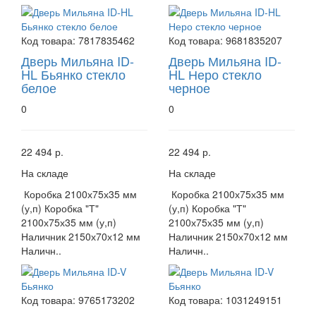
Код товара:
7817835462
Код товара:
9681835207
Дверь Мильяна ID-
Дверь Мильяна ID-
HL Бьянко стекло
HL Неро стекло
белое
черное
0
0
22 494 р.
22 494 р.
На складе
На складе
Коробка 2100х75х35 мм
Коробка 2100х75х35 мм
(у,п) Коробка "Т"
(у,п) Коробка "Т"
2100х75х35 мм (у,п)
2100х75х35 мм (у,п)
Наличник 2150х70х12 мм
Наличник 2150х70х12 мм
Наличн..
Наличн..
Код товара:
9765173202
Код товара:
1031249151