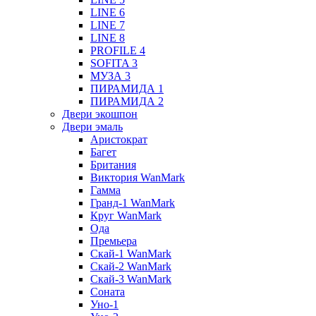
LINE 6
LINE 7
LINE 8
PROFILE 4
SOFITA 3
МУЗА 3
ПИРАМИДА 1
ПИРАМИДА 2
Двери экошпон
Двери эмаль
Аристократ
Багет
Британия
Виктория WanMark
Гамма
Гранд-1 WanMark
Круг WanMark
Ода
Премьера
Скай-1 WanMark
Скай-2 WanMark
Скай-3 WanMark
Соната
Уно-1