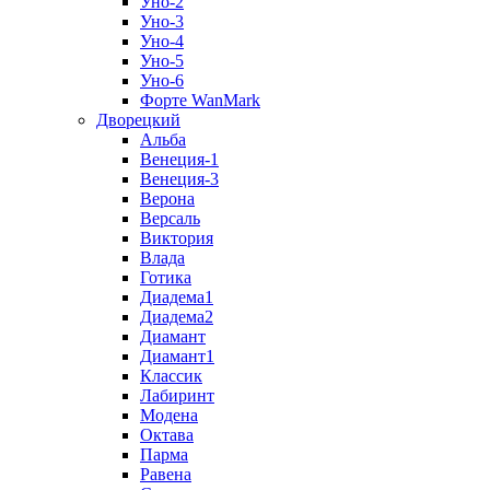
Уно-2
Уно-3
Уно-4
Уно-5
Уно-6
Форте WanMark
Дворецкий
Альба
Венеция-1
Венеция-3
Верона
Версаль
Виктория
Влада
Готика
Диадема1
Диадема2
Диамант
Диамант1
Классик
Лабиринт
Модена
Октава
Парма
Равена