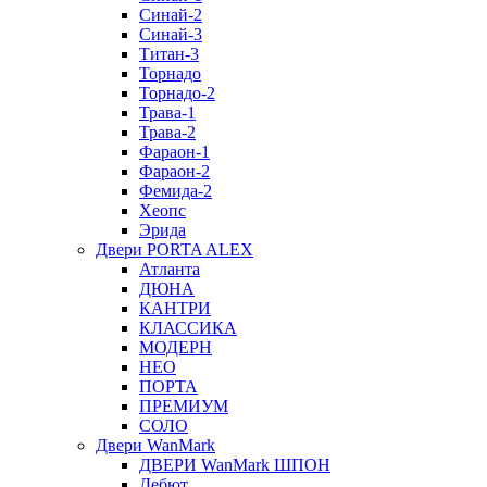
Синай-2
Синай-3
Титан-3
Торнадо
Торнадо-2
Трава-1
Трава-2
Фараон-1
Фараон-2
Фемида-2
Хеопс
Эрида
Двери PORTA ALEX
Атланта
ДЮНА
КАНТРИ
КЛАССИКА
МОДЕРН
НЕО
ПОРТА
ПРЕМИУМ
СОЛО
Двери WanMark
ДВЕРИ WanMark ШПОН
Дебют