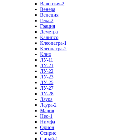
Валентия-2
Венера
Венеция
Гера-2
Грация
Деметра
Калипсо
Клеопатра-1
Клеопатра-2
Клио
ЛУ-11
ЛУ-21
ЛУ-22
ЛУ-23
ЛУ-25
ЛУ-27
ЛУ-28
Лаура
Лаура-2
Мария
Нео-1
Нимфа
Орион
Осирис
Синай-1