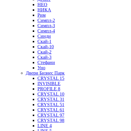
НЕО
НИКА
Рим
Симпл-2
Симпл-3
Симпл-4
Синди
Скай-1
Скай-10
Скай-2
Скай-3
Стефани
Уно
Двери Бизнес Парк
CRYSTAL 15
INVISIBLE
PROFILE 8
CRYSTAL 10
CRYSTAL 31
CRYSTAL 51
CRYSTAL 61
CRYSTAL 97
CRYSTAL 98
LINE 4
LINE 5