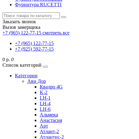
Фурнитура RUCETTI
Заказать звонок
Вызов замерщика
+7 (965) 122-77-15
смотреть все
+7 (965) 122-77-15
+7 (925) 592-77-15
0 р.
0
Список категорий
Категории
Ави Дор
Квадро 4G
K-2
LH-1
LH-4
LH-6
Альмека
Анастасия
Арт
Атлант-2
Атлантис-2