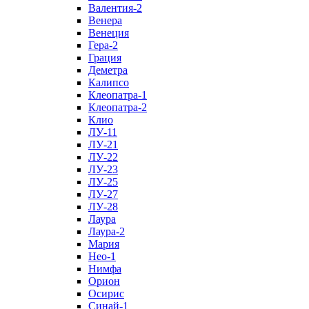
Валентия-2
Венера
Венеция
Гера-2
Грация
Деметра
Калипсо
Клеопатра-1
Клеопатра-2
Клио
ЛУ-11
ЛУ-21
ЛУ-22
ЛУ-23
ЛУ-25
ЛУ-27
ЛУ-28
Лаура
Лаура-2
Мария
Нео-1
Нимфа
Орион
Осирис
Синай-1