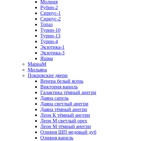
Молния
Рубин-2
Сириус-1
Сириус-2
Топаз
Турин-10
Турин-13
Турин-4
Экзотика-1
Экзотика-3
Яшма
МариаМ
Мильяна
Покровские двери
Венера белый ясень
Виктория ваниль
Галактика тёмный анегри
Даяна сапель
Даяна светлый анегри
Даяна тёмный анегри
Леон К тёмный ангери
Леон М светлый орех
Леон М тёмный анегри
Оливия ШП медовый дуб
Оливия ваниль