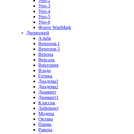
Уно-2
Уно-3
Уно-4
Уно-5
Уно-6
Форте WanMark
Дворецкий
Альба
Венеция-1
Венеция-3
Верона
Версаль
Виктория
Влада
Готика
Диадема1
Диадема2
Диамант
Диамант1
Классик
Лабиринт
Модена
Октава
Парма
Равена