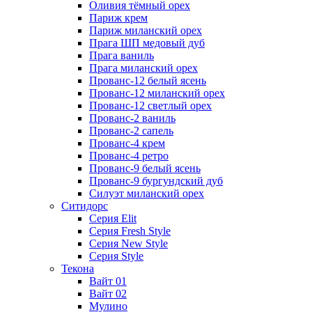
Оливия тёмный орех
Париж крем
Париж миланский орех
Прага ШП медовый дуб
Прага ваниль
Прага миланский орех
Прованс-12 белый ясень
Прованс-12 миланский орех
Прованс-12 светлый орех
Прованс-2 ваниль
Прованс-2 сапель
Прованс-4 крем
Прованс-4 ретро
Прованс-9 белый ясень
Прованс-9 бургундский дуб
Силуэт миланский орех
Ситидорс
Серия Elit
Серия Fresh Style
Серия New Style
Серия Style
Текона
Вайт 01
Вайт 02
Мулино