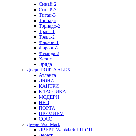
Синай-2
Синай-3
Титан-3
Торнадо
Торнадо-2
Трава-1
Трава-2
Фараон-1
Фараон-2
Фемида-2
Хеопс
Эрида
Двери PORTA ALEX
Атланта
ДЮНА
КАНТРИ
КЛАССИКА
МОДЕРН
НЕО
ПОРТА
ПРЕМИУМ
СОЛО
Двери WanMark
ДВЕРИ WanMark ШПОН
Дебют