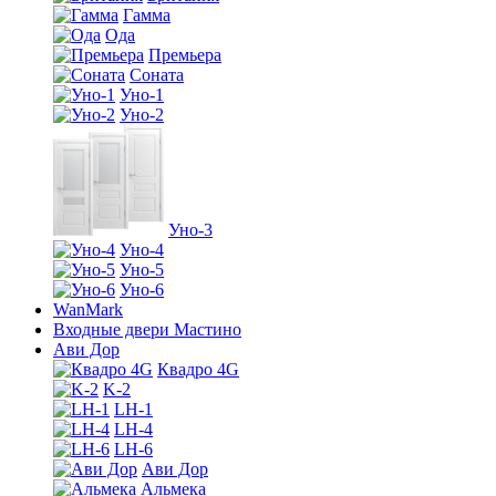
Гамма
Ода
Премьера
Соната
Уно-1
Уно-2
Уно-3
Уно-4
Уно-5
Уно-6
WanMark
Входные двери Мастино
Ави Дор
Квадро 4G
K-2
LH-1
LH-4
LH-6
Ави Дор
Альмека