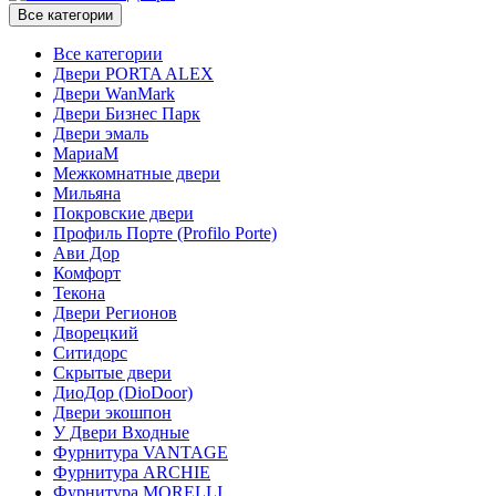
Все категории
Все категории
Двери PORTA ALEX
Двери WanMark
Двери Бизнес Парк
Двери эмаль
МариаМ
Межкомнатные двери
Мильяна
Покровские двери
Профиль Порте (Profilo Porte)
Ави Дор
Комфорт
Текона
Двери Регионов
Дворецкий
Ситидорс
Скрытые двери
ДиоДор (DioDoor)
Двери экошпон
У Двери Входные
Фурнитура VANTAGE
Фурнитура ARCHIE
Фурнитура MORELLI