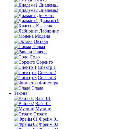
Диадема1
Диадема2
Диамант
Диамант1
Классик
Лабиринт
Модена
Октава
Парма
Равена
Соло
Соренто
Спектр-1
Спектр-2
Спектр-3
Финестра
Элада
Текона
Вайт 01
Вайт 02
Мулино
Страто
Фрейм 01
Фрейм 02