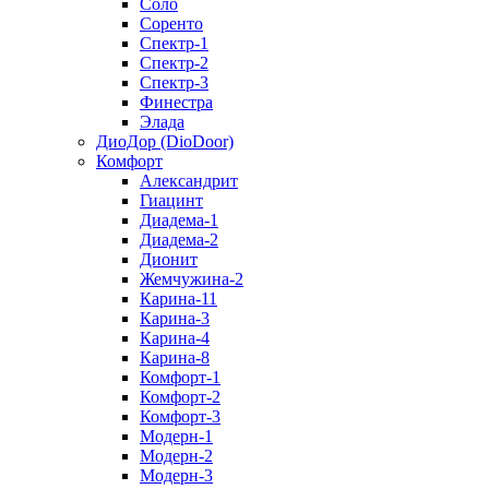
Соло
Соренто
Спектр-1
Спектр-2
Спектр-3
Финестра
Элада
ДиоДор (DioDoor)
Комфорт
Алекcандрит
Гиацинт
Диадема-1
Диадема-2
Дионит
Жемчужина-2
Карина-11
Карина-3
Карина-4
Карина-8
Комфорт-1
Комфорт-2
Комфорт-3
Модерн-1
Модерн-2
Модерн-3