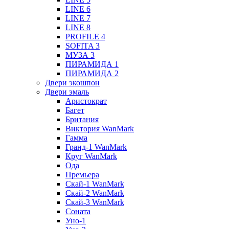
LINE 6
LINE 7
LINE 8
PROFILE 4
SOFITA 3
МУЗА 3
ПИРАМИДА 1
ПИРАМИДА 2
Двери экошпон
Двери эмаль
Аристократ
Багет
Британия
Виктория WanMark
Гамма
Гранд-1 WanMark
Круг WanMark
Ода
Премьера
Скай-1 WanMark
Скай-2 WanMark
Скай-3 WanMark
Соната
Уно-1