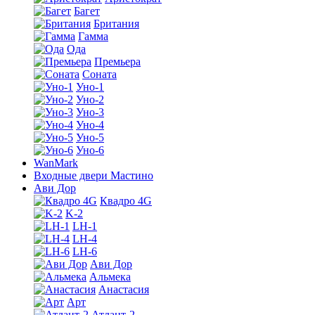
Багет
Британия
Гамма
Ода
Премьера
Соната
Уно-1
Уно-2
Уно-3
Уно-4
Уно-5
Уно-6
WanMark
Входные двери Мастино
Ави Дор
Квадро 4G
K-2
LH-1
LH-4
LH-6
Ави Дор
Альмека
Анастасия
Арт
Атлант-2