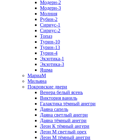
Модерн-2
Модерн-3
Молния
Рубин-2
Сириус-1
Сириус-2
Топаз
Турин-10
Турин-13
Турин-4
Экзотика-1
Экзотика-3
Яшма
МариаМ
Мильяна
Покровские двери
Венера белый ясень
Виктория ваниль
Галактика тёмный анегри
Даяна сапель
Даяна светлый анегри
Даяна тёмный анегри
Леон К тёмный ангери
Леон М светлый орех
Леон М тёмный анегри