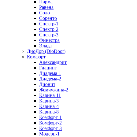
Парма
Равена
Соло
Соренто
Спектр-1
Спектр-2
Спектр-3
Финестра
Элада
ДиоДор (DioDoor)
Комфорт
Алекcандрит
Гиацинт
Диадема-1
Диадема-2
Дионит
Жемчужина-2
Карина-11
Карина-3
Карина-4
Карина-8
Комфорт-1
Комфорт-2
Комфорт-3
Модерн-1