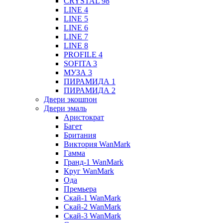
CRYSTAL 98
LINE 4
LINE 5
LINE 6
LINE 7
LINE 8
PROFILE 4
SOFITA 3
МУЗА 3
ПИРАМИДА 1
ПИРАМИДА 2
Двери экошпон
Двери эмаль
Аристократ
Багет
Британия
Виктория WanMark
Гамма
Гранд-1 WanMark
Круг WanMark
Ода
Премьера
Скай-1 WanMark
Скай-2 WanMark
Скай-3 WanMark