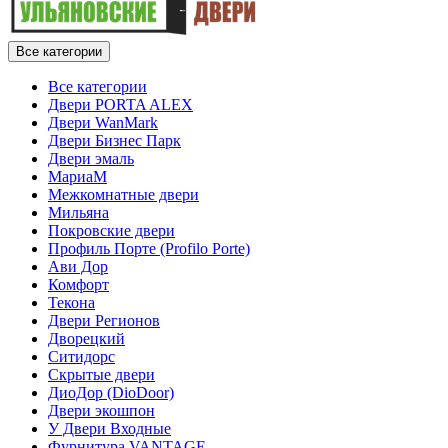
Все категории
Все категории
Двери PORTA ALEX
Двери WanMark
Двери Бизнес Парк
Двери эмаль
МариаМ
Межкомнатные двери
Мильяна
Покровские двери
Профиль Порте (Profilo Porte)
Ави Дор
Комфорт
Текона
Двери Регионов
Дворецкий
Ситидорс
Скрытые двери
ДиоДор (DioDoor)
Двери экошпон
У Двери Входные
Фурнитура VANTAGE