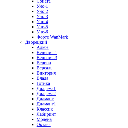
Соната
Уно-1
Уно-2
Уно-3
Уно-4
Уно-5
Уно-6
Форте WanMark
Дворецкий
Альба
Венеция-1
Венеция-3
Верона
Версаль
Виктория
Влада
Готика
Диадема1
Диадема2
Диамант
Диамант1
Классик
Лабиринт
Модена
Октава