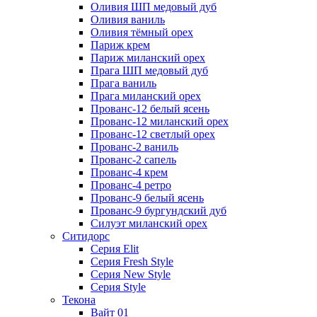
Оливия ШП медовый дуб
Оливия ваниль
Оливия тёмный орех
Париж крем
Париж миланский орех
Прага ШП медовый дуб
Прага ваниль
Прага миланский орех
Прованс-12 белый ясень
Прованс-12 миланский орех
Прованс-12 светлый орех
Прованс-2 ваниль
Прованс-2 сапель
Прованс-4 крем
Прованс-4 ретро
Прованс-9 белый ясень
Прованс-9 бургундский дуб
Силуэт миланский орех
Ситидорс
Серия Elit
Серия Fresh Style
Серия New Style
Серия Style
Текона
Вайт 01