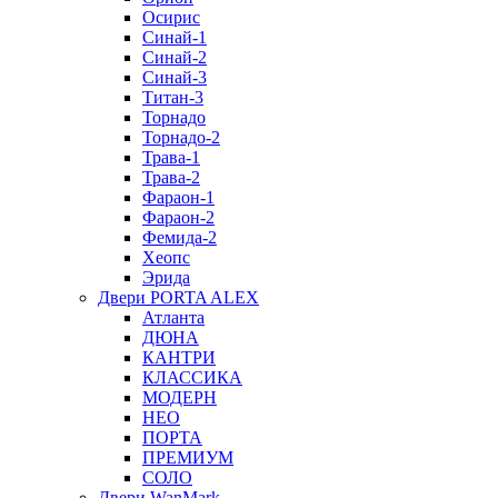
Осирис
Синай-1
Синай-2
Синай-3
Титан-3
Торнадо
Торнадо-2
Трава-1
Трава-2
Фараон-1
Фараон-2
Фемида-2
Хеопс
Эрида
Двери PORTA ALEX
Атланта
ДЮНА
КАНТРИ
КЛАССИКА
МОДЕРН
НЕО
ПОРТА
ПРЕМИУМ
СОЛО
Двери WanMark