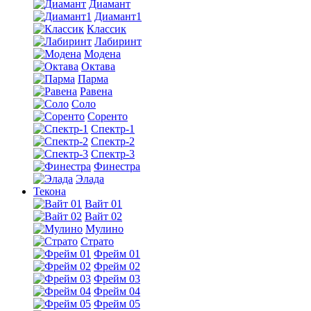
Диамант
Диамант1
Классик
Лабиринт
Модена
Октава
Парма
Равена
Соло
Соренто
Спектр-1
Спектр-2
Спектр-3
Финестра
Элада
Текона
Вайт 01
Вайт 02
Мулино
Страто
Фрейм 01
Фрейм 02
Фрейм 03
Фрейм 04
Фрейм 05