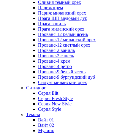
Оливия тёмный орех
Париж крем
Париж миланский орех
Прага ШП медовый дуб
Прага ваниль
Прага миланский орех
Прованс-12 белый ясень
Прованс-12 миланский орех
Прованс-12 светлый орех
Прованс-2 ваниль
Прованс-2 сапель
Прованс-4 крем
Прованс-4 ретро
Прованс-9 белый ясень
Прованс-9 бургундский дуб
Силуэт миланский орех
Ситидорс
Серия Elit
Серия Fresh Style
Серия New Style
Серия Style
Текона
Вайт 01
Вайт 02
Мулино