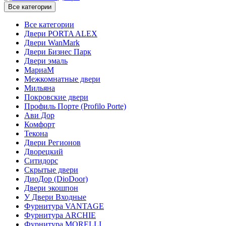
Все категории
Все категории
Двери PORTA ALEX
Двери WanMark
Двери Бизнес Парк
Двери эмаль
МариаМ
Межкомнатные двери
Мильяна
Покровские двери
Профиль Порте (Profilo Porte)
Ави Дор
Комфорт
Текона
Двери Регионов
Дворецкий
Ситидорс
Скрытые двери
ДиоДор (DioDoor)
Двери экошпон
У Двери Входные
Фурнитура VANTAGE
Фурнитура ARCHIE
Фурнитура MORELLI