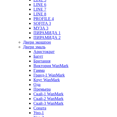
LINE 6
LINE 7
LINE 8
PROFILE 4
SOFITA 3
МУЗА 3
ПИРАМИДА 1
ПИРАМИДА 2
Двери экошпон
Двери эмаль
Аристократ
Багет
Британия
Виктория WanMark
Гамма
Гранд-1 WanMark
Круг WanMark
Ода
Премьера
Скай-1 WanMark
Скай-2 WanMark
Скай-3 WanMark
Соната
Уно-1