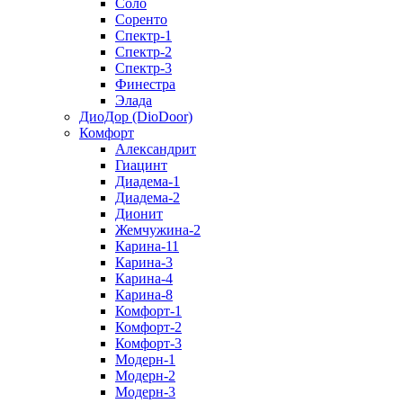
Соло
Соренто
Спектр-1
Спектр-2
Спектр-3
Финестра
Элада
ДиоДор (DioDoor)
Комфорт
Алекcандрит
Гиацинт
Диадема-1
Диадема-2
Дионит
Жемчужина-2
Карина-11
Карина-3
Карина-4
Карина-8
Комфорт-1
Комфорт-2
Комфорт-3
Модерн-1
Модерн-2
Модерн-3