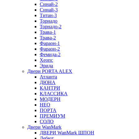
Синай-2
Синай-3
Титан-3
Торнадо
Торнадо-2
Трава-1
Трава-2
Фараон-1
Фараон-2
Фемида-2
Хеопс
Эрида
Двери PORTA ALEX
Атланта
ДЮНА
КАНТРИ
КЛАССИКА
МОДЕРН
НЕО
ПОРТА
ПРЕМИУМ
СОЛО
Двери WanMark
ДВЕРИ WanMark ШПОН
Дебют