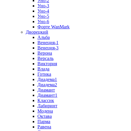
Уно-2
Уно-3
Уно-4
Уно-5
Уно-6
Форте WanMark
Дворецкий
Альба
Венеция-1
Венеция-3
Верона
Версаль
Виктория
Влада
Готика
Диадема1
Диадема2
Диамант
Диамант1
Классик
Лабиринт
Модена
Октава
Парма
Равена