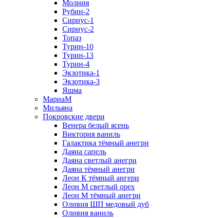
Молния
Рубин-2
Сириус-1
Сириус-2
Топаз
Турин-10
Турин-13
Турин-4
Экзотика-1
Экзотика-3
Яшма
МариаМ
Мильяна
Покровские двери
Венера белый ясень
Виктория ваниль
Галактика тёмный анегри
Даяна сапель
Даяна светлый анегри
Даяна тёмный анегри
Леон К тёмный ангери
Леон М светлый орех
Леон М тёмный анегри
Оливия ШП медовый дуб
Оливия ваниль