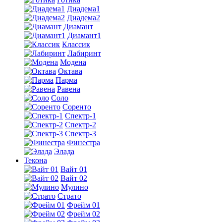
Диадема1
Диадема2
Диамант
Диамант1
Классик
Лабиринт
Модена
Октава
Парма
Равена
Соло
Соренто
Спектр-1
Спектр-2
Спектр-3
Финестра
Элада
Текона
Вайт 01
Вайт 02
Мулино
Страто
Фрейм 01
Фрейм 02