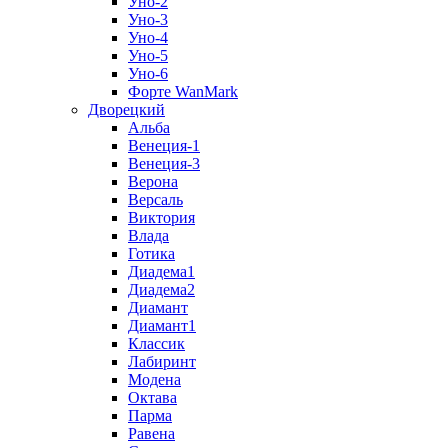
Уно-2
Уно-3
Уно-4
Уно-5
Уно-6
Форте WanMark
Дворецкий
Альба
Венеция-1
Венеция-3
Верона
Версаль
Виктория
Влада
Готика
Диадема1
Диадема2
Диамант
Диамант1
Классик
Лабиринт
Модена
Октава
Парма
Равена