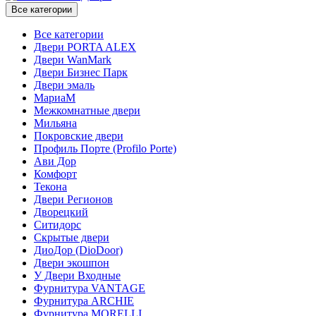
Все категории
Все категории
Двери PORTA ALEX
Двери WanMark
Двери Бизнес Парк
Двери эмаль
МариаМ
Межкомнатные двери
Мильяна
Покровские двери
Профиль Порте (Profilo Porte)
Ави Дор
Комфорт
Текона
Двери Регионов
Дворецкий
Ситидорс
Скрытые двери
ДиоДор (DioDoor)
Двери экошпон
У Двери Входные
Фурнитура VANTAGE
Фурнитура ARCHIE
Фурнитура MORELLI