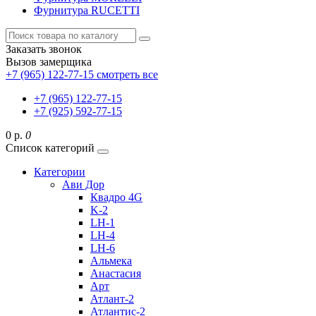
Фурнитура RUCETTI
Заказать звонок
Вызов замерщика
+7 (965) 122-77-15
смотреть все
+7 (965) 122-77-15
+7 (925) 592-77-15
0 р.
0
Список категорий
Категории
Ави Дор
Квадро 4G
K-2
LH-1
LH-4
LH-6
Альмека
Анастасия
Арт
Атлант-2
Атлантис-2