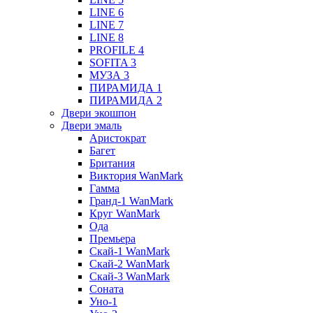
LINE 6
LINE 7
LINE 8
PROFILE 4
SOFITA 3
МУЗА 3
ПИРАМИДА 1
ПИРАМИДА 2
Двери экошпон
Двери эмаль
Аристократ
Багет
Британия
Виктория WanMark
Гамма
Гранд-1 WanMark
Круг WanMark
Ода
Премьера
Скай-1 WanMark
Скай-2 WanMark
Скай-3 WanMark
Соната
Уно-1