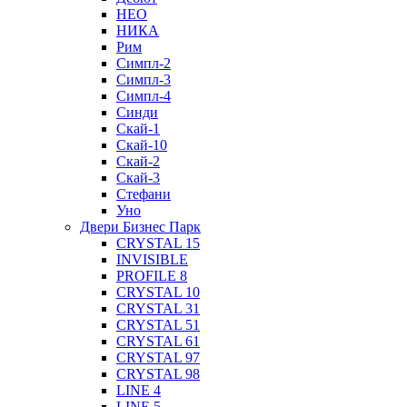
НЕО
НИКА
Рим
Симпл-2
Симпл-3
Симпл-4
Синди
Скай-1
Скай-10
Скай-2
Скай-3
Стефани
Уно
Двери Бизнес Парк
CRYSTAL 15
INVISIBLE
PROFILE 8
CRYSTAL 10
CRYSTAL 31
CRYSTAL 51
CRYSTAL 61
CRYSTAL 97
CRYSTAL 98
LINE 4
LINE 5