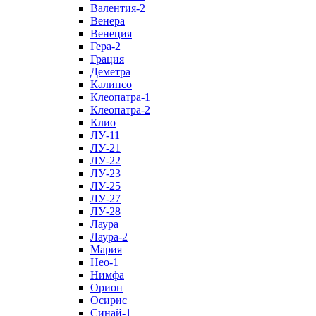
Валентия-2
Венера
Венеция
Гера-2
Грация
Деметра
Калипсо
Клеопатра-1
Клеопатра-2
Клио
ЛУ-11
ЛУ-21
ЛУ-22
ЛУ-23
ЛУ-25
ЛУ-27
ЛУ-28
Лаура
Лаура-2
Мария
Нео-1
Нимфа
Орион
Осирис
Синай-1