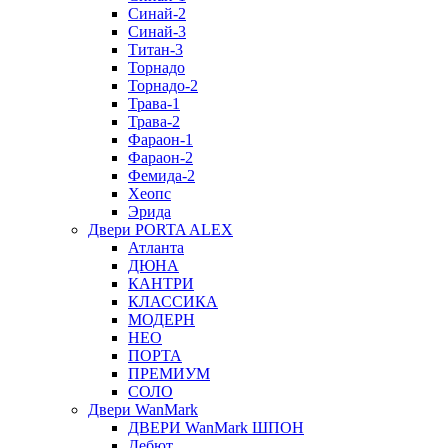
Синай-2
Синай-3
Титан-3
Торнадо
Торнадо-2
Трава-1
Трава-2
Фараон-1
Фараон-2
Фемида-2
Хеопс
Эрида
Двери PORTA ALEX
Атланта
ДЮНА
КАНТРИ
КЛАССИКА
МОДЕРН
НЕО
ПОРТА
ПРЕМИУМ
СОЛО
Двери WanMark
ДВЕРИ WanMark ШПОН
Дебют