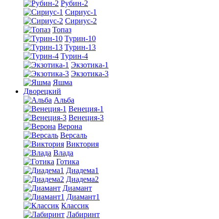
Рубин-2
Сириус-1
Сириус-2
Топаз
Турин-10
Турин-13
Турин-4
Экзотика-1
Экзотика-3
Яшма
Дворецкий
Альба
Венеция-1
Венеция-3
Верона
Версаль
Виктория
Влада
Готика
Диадема1
Диадема2
Диамант
Диамант1
Классик
Лабиринт