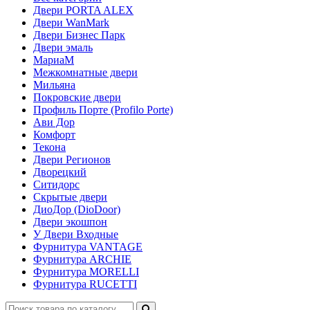
Двери PORTA ALEX
Двери WanMark
Двери Бизнес Парк
Двери эмаль
МариаМ
Межкомнатные двери
Мильяна
Покровские двери
Профиль Порте (Profilo Porte)
Ави Дор
Комфорт
Текона
Двери Регионов
Дворецкий
Ситидорс
Скрытые двери
ДиоДор (DioDoor)
Двери экошпон
У Двери Входные
Фурнитура VANTAGE
Фурнитура ARCHIE
Фурнитура MORELLI
Фурнитура RUCETTI