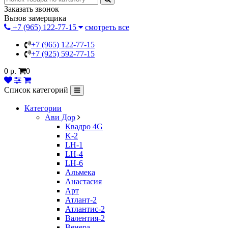
Заказать звонок
Вызов замерщика
+7 (965) 122-77-15
смотреть все
+7 (965) 122-77-15
+7 (925) 592-77-15
0 р.
0
Список категорий
Категории
Ави Дор
Квадро 4G
K-2
LH-1
LH-4
LH-6
Альмека
Анастасия
Арт
Атлант-2
Атлантис-2
Валентия-2
Венера