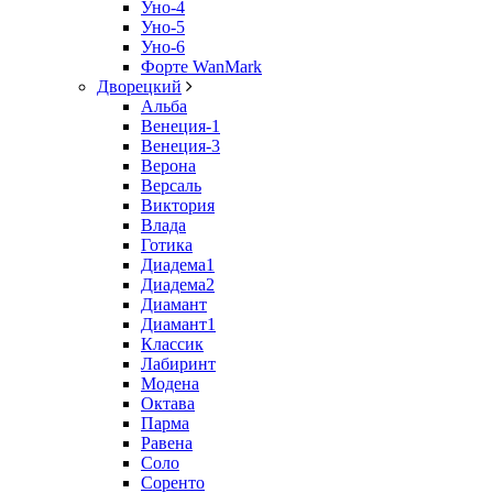
Уно-4
Уно-5
Уно-6
Форте WanMark
Дворецкий
Альба
Венеция-1
Венеция-3
Верона
Версаль
Виктория
Влада
Готика
Диадема1
Диадема2
Диамант
Диамант1
Классик
Лабиринт
Модена
Октава
Парма
Равена
Соло
Соренто