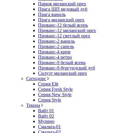
Париж миланский орех
Прага ШП медовый дуб
Прага ваниль
Прага миланский орех
Прованс-12 белый ясень
Прованс-12 миланский орех
Прованс-12 светлый орех
Прованс-2 ваниль
Прованс-2 сапель
Прованс-4 крем
Прованс-4 ретро
Прованс-9 белый ясень
Прованс-9 бургундский дуб
Силуэт миланский орех
Ситидорс
Серия Elit
Серия Fresh Style
Серия New Style
Серия Style
Текона
Вайт 01
Вайт 02
Мулино
Смальта-01
Смальта-02