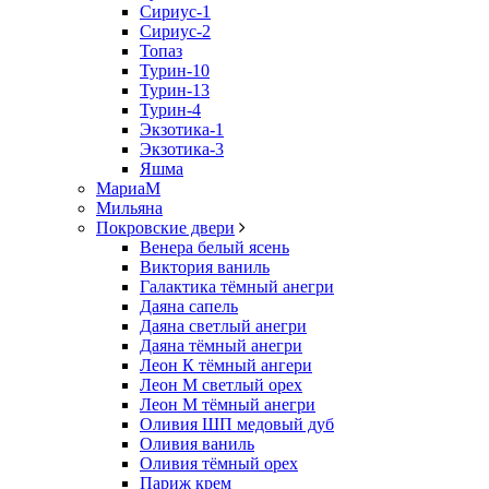
Сириус-1
Сириус-2
Топаз
Турин-10
Турин-13
Турин-4
Экзотика-1
Экзотика-3
Яшма
МариаМ
Мильяна
Покровские двери
Венера белый ясень
Виктория ваниль
Галактика тёмный анегри
Даяна сапель
Даяна светлый анегри
Даяна тёмный анегри
Леон К тёмный ангери
Леон М светлый орех
Леон М тёмный анегри
Оливия ШП медовый дуб
Оливия ваниль
Оливия тёмный орех
Париж крем