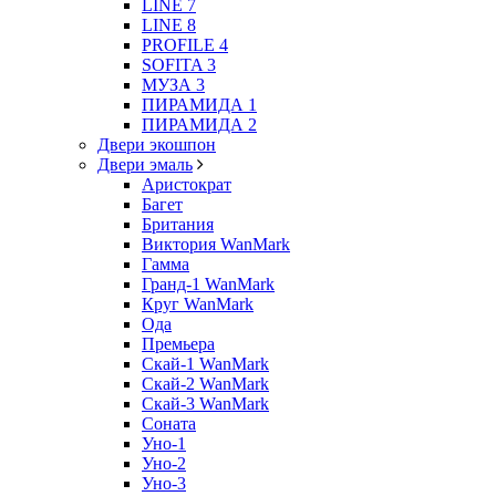
LINE 7
LINE 8
PROFILE 4
SOFITA 3
МУЗА 3
ПИРАМИДА 1
ПИРАМИДА 2
Двери экошпон
Двери эмаль
Аристократ
Багет
Британия
Виктория WanMark
Гамма
Гранд-1 WanMark
Круг WanMark
Ода
Премьера
Скай-1 WanMark
Скай-2 WanMark
Скай-3 WanMark
Соната
Уно-1
Уно-2
Уно-3