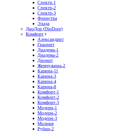
Спектр-1
Спектр-2
Спектр-3
Финестра
Элада
ДиоДор (DioDoor)
Комфорт
Алекcандрит
Гиацинт
Диадема-1
Диадема-2
Дионит
Жемчужина-2
Карина-11
Карина-3
Карина-4
Карина-8
Комфорт-1
Комфорт-2
Комфорт-3
Модерн-1
Модерн-2
Модерн-3
Молния
Рубин-2