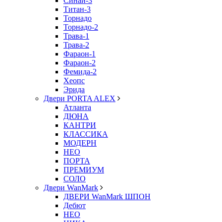
Синай-3
Титан-3
Торнадо
Торнадо-2
Трава-1
Трава-2
Фараон-1
Фараон-2
Фемида-2
Хеопс
Эрида
Двери PORTA ALEX
Атланта
ДЮНА
КАНТРИ
КЛАССИКА
МОДЕРН
НЕО
ПОРТА
ПРЕМИУМ
СОЛО
Двери WanMark
ДВЕРИ WanMark ШПОН
Дебют
НЕО