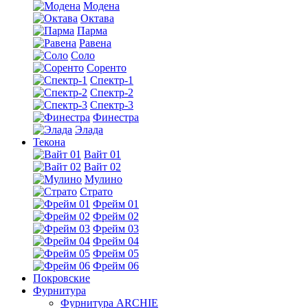
Модена
Октава
Парма
Равена
Соло
Соренто
Спектр-1
Спектр-2
Спектр-3
Финестра
Элада
Текона
Вайт 01
Вайт 02
Мулино
Страто
Фрейм 01
Фрейм 02
Фрейм 03
Фрейм 04
Фрейм 05
Фрейм 06
Покровские
Фурнитура
Фурнитура ARCHIE