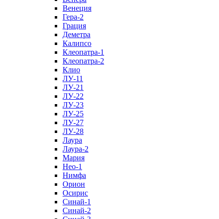
Венеция
Гера-2
Грация
Деметра
Калипсо
Клеопатра-1
Клеопатра-2
Клио
ЛУ-11
ЛУ-21
ЛУ-22
ЛУ-23
ЛУ-25
ЛУ-27
ЛУ-28
Лаура
Лаура-2
Мария
Нео-1
Нимфа
Орион
Осирис
Синай-1
Синай-2