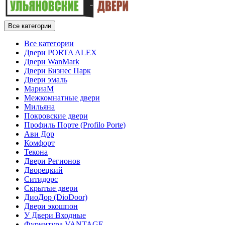
Все категории
Все категории
Двери PORTA ALEX
Двери WanMark
Двери Бизнес Парк
Двери эмаль
МариаМ
Межкомнатные двери
Мильяна
Покровские двери
Профиль Порте (Profilo Porte)
Ави Дор
Комфорт
Текона
Двери Регионов
Дворецкий
Ситидорс
Скрытые двери
ДиоДор (DioDoor)
Двери экошпон
У Двери Входные
Фурнитура VANTAGE