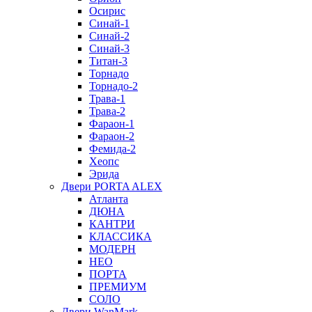
Осирис
Синай-1
Синай-2
Синай-3
Титан-3
Торнадо
Торнадо-2
Трава-1
Трава-2
Фараон-1
Фараон-2
Фемида-2
Хеопс
Эрида
Двери PORTA ALEX
Атланта
ДЮНА
КАНТРИ
КЛАССИКА
МОДЕРН
НЕО
ПОРТА
ПРЕМИУМ
СОЛО
Двери WanMark