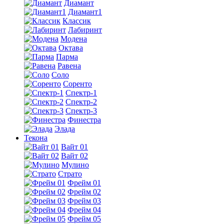
Диамант
Диамант1
Классик
Лабиринт
Модена
Октава
Парма
Равена
Соло
Соренто
Спектр-1
Спектр-2
Спектр-3
Финестра
Элада
Текона
Вайт 01
Вайт 02
Мулино
Страто
Фрейм 01
Фрейм 02
Фрейм 03
Фрейм 04
Фрейм 05