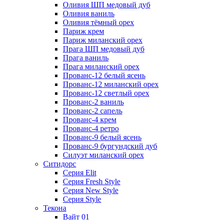
Оливия ШП медовый дуб
Оливия ваниль
Оливия тёмный орех
Париж крем
Париж миланский орех
Прага ШП медовый дуб
Прага ваниль
Прага миланский орех
Прованс-12 белый ясень
Прованс-12 миланский орех
Прованс-12 светлый орех
Прованс-2 ваниль
Прованс-2 сапель
Прованс-4 крем
Прованс-4 ретро
Прованс-9 белый ясень
Прованс-9 бургундский дуб
Силуэт миланский орех
Ситидорс
Серия Elit
Серия Fresh Style
Серия New Style
Серия Style
Текона
Вайт 01