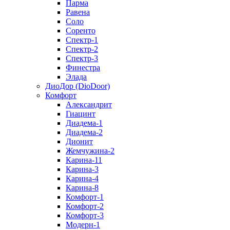
Парма
Равена
Соло
Соренто
Спектр-1
Спектр-2
Спектр-3
Финестра
Элада
ДиоДор (DioDoor)
Комфорт
Алекcандрит
Гиацинт
Диадема-1
Диадема-2
Дионит
Жемчужина-2
Карина-11
Карина-3
Карина-4
Карина-8
Комфорт-1
Комфорт-2
Комфорт-3
Модерн-1