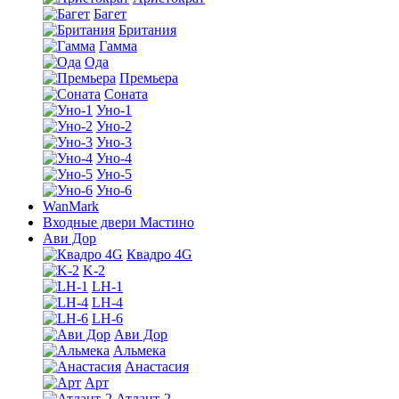
Багет
Британия
Гамма
Ода
Премьера
Соната
Уно-1
Уно-2
Уно-3
Уно-4
Уно-5
Уно-6
WanMark
Входные двери Мастино
Ави Дор
Квадро 4G
K-2
LH-1
LH-4
LH-6
Ави Дор
Альмека
Анастасия
Арт
Атлант-2