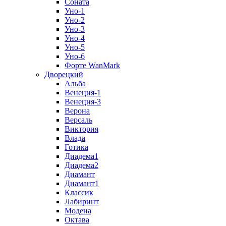
Соната
Уно-1
Уно-2
Уно-3
Уно-4
Уно-5
Уно-6
Форте WanMark
Дворецкий
Альба
Венеция-1
Венеция-3
Верона
Версаль
Виктория
Влада
Готика
Диадема1
Диадема2
Диамант
Диамант1
Классик
Лабиринт
Модена
Октава