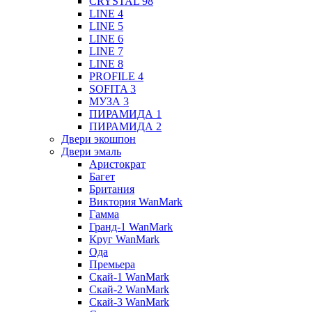
CRYSTAL 98
LINE 4
LINE 5
LINE 6
LINE 7
LINE 8
PROFILE 4
SOFITA 3
МУЗА 3
ПИРАМИДА 1
ПИРАМИДА 2
Двери экошпон
Двери эмаль
Аристократ
Багет
Британия
Виктория WanMark
Гамма
Гранд-1 WanMark
Круг WanMark
Ода
Премьера
Скай-1 WanMark
Скай-2 WanMark
Скай-3 WanMark