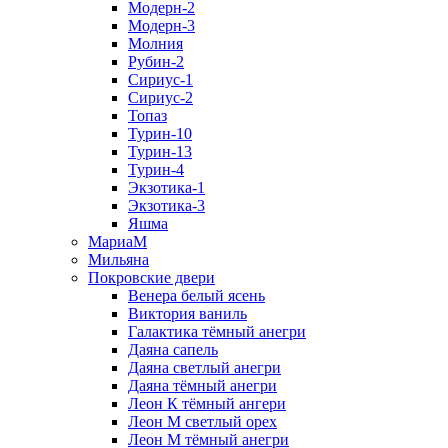
Модерн-2
Модерн-3
Молния
Рубин-2
Сириус-1
Сириус-2
Топаз
Турин-10
Турин-13
Турин-4
Экзотика-1
Экзотика-3
Яшма
МариаМ
Мильяна
Покровские двери
Венера белый ясень
Виктория ваниль
Галактика тёмный анегри
Даяна сапель
Даяна светлый анегри
Даяна тёмный анегри
Леон К тёмный ангери
Леон М светлый орех
Леон М тёмный анегри