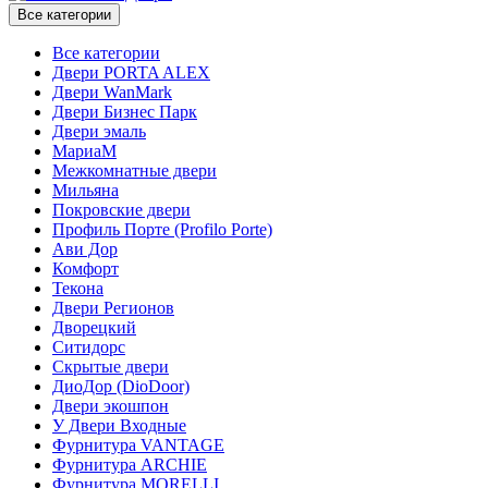
Все категории
Все категории
Двери PORTA ALEX
Двери WanMark
Двери Бизнес Парк
Двери эмаль
МариаМ
Межкомнатные двери
Мильяна
Покровские двери
Профиль Порте (Profilo Porte)
Ави Дор
Комфорт
Текона
Двери Регионов
Дворецкий
Ситидорс
Скрытые двери
ДиоДор (DioDoor)
Двери экошпон
У Двери Входные
Фурнитура VANTAGE
Фурнитура ARCHIE
Фурнитура MORELLI