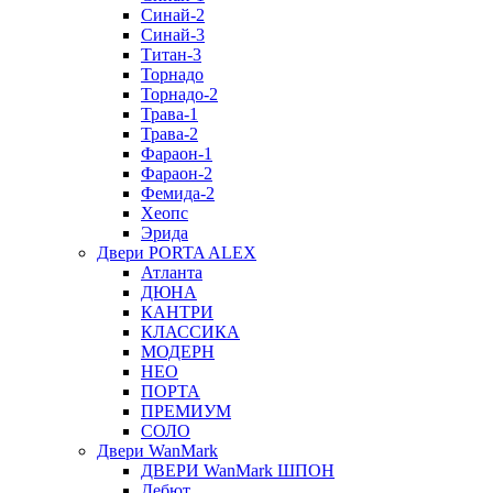
Синай-2
Синай-3
Титан-3
Торнадо
Торнадо-2
Трава-1
Трава-2
Фараон-1
Фараон-2
Фемида-2
Хеопс
Эрида
Двери PORTA ALEX
Атланта
ДЮНА
КАНТРИ
КЛАССИКА
МОДЕРН
НЕО
ПОРТА
ПРЕМИУМ
СОЛО
Двери WanMark
ДВЕРИ WanMark ШПОН
Дебют