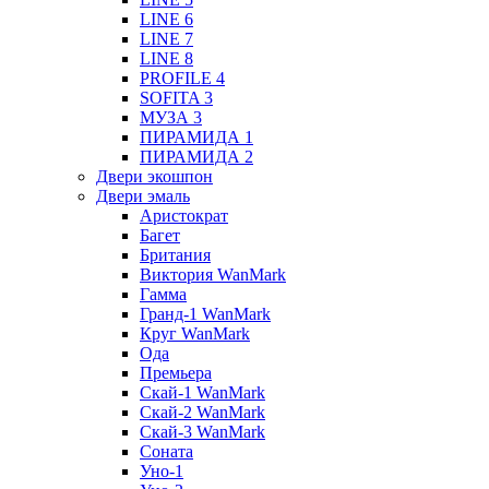
LINE 6
LINE 7
LINE 8
PROFILE 4
SOFITA 3
МУЗА 3
ПИРАМИДА 1
ПИРАМИДА 2
Двери экошпон
Двери эмаль
Аристократ
Багет
Британия
Виктория WanMark
Гамма
Гранд-1 WanMark
Круг WanMark
Ода
Премьера
Скай-1 WanMark
Скай-2 WanMark
Скай-3 WanMark
Соната
Уно-1