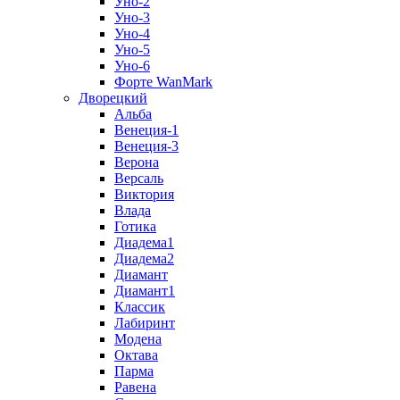
Уно-2
Уно-3
Уно-4
Уно-5
Уно-6
Форте WanMark
Дворецкий
Альба
Венеция-1
Венеция-3
Верона
Версаль
Виктория
Влада
Готика
Диадема1
Диадема2
Диамант
Диамант1
Классик
Лабиринт
Модена
Октава
Парма
Равена