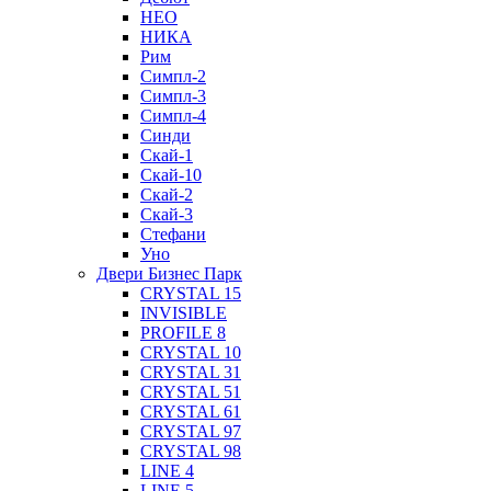
НЕО
НИКА
Рим
Симпл-2
Симпл-3
Симпл-4
Синди
Скай-1
Скай-10
Скай-2
Скай-3
Стефани
Уно
Двери Бизнес Парк
CRYSTAL 15
INVISIBLE
PROFILE 8
CRYSTAL 10
CRYSTAL 31
CRYSTAL 51
CRYSTAL 61
CRYSTAL 97
CRYSTAL 98
LINE 4
LINE 5