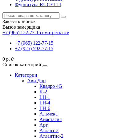
Фурнитура RUCETTI
Заказать звонок
Вызов замерщика
+7 (965) 122-77-15
смотреть все
+7 (965) 122-77-15
+7 (925) 592-77-15
0 р.
0
Список категорий
Категории
Ави Дор
Квадро 4G
K-2
LH-1
LH-4
LH-6
Альмека
Анастасия
Арт
Атлант-2
Атлантис-2