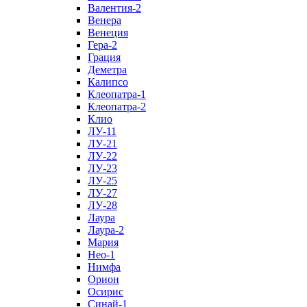
Валентия-2
Венера
Венеция
Гера-2
Грация
Деметра
Калипсо
Клеопатра-1
Клеопатра-2
Клио
ЛУ-11
ЛУ-21
ЛУ-22
ЛУ-23
ЛУ-25
ЛУ-27
ЛУ-28
Лаура
Лаура-2
Мария
Нео-1
Нимфа
Орион
Осирис
Синай-1