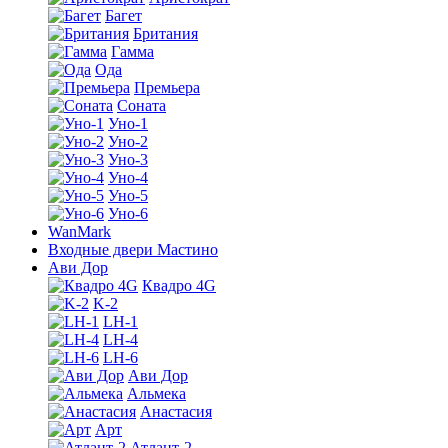
Багет
Британия
Гамма
Ода
Премьера
Соната
Уно-1
Уно-2
Уно-3
Уно-4
Уно-5
Уно-6
WanMark
Входные двери Мастино
Ави Дор
Квадро 4G
K-2
LH-1
LH-4
LH-6
Ави Дор
Альмека
Анастасия
Арт
Атлант-2