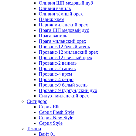
Оливия ШП медовый дуб
Оливия ваниль
Оливия тёмный орех
Париж крем
Париж миланский орех
Прага ШП медовый дуб
Прага ваниль
Прага миланский орех
Прованс-12 белый ясень
Прованс-12 миланский орех
Прованс-12 светлый орех
Прованс-2 ваниль
Прованс-2 сапель
Прованс-4 крем
Прованс-4 ретро
Прованс-9 белый ясень
Прованс-9 бургундский дуб
Силуэт миланский орех
Ситидорс
Серия Elit
Серия Fresh Style
Серия New Style
Серия Style
Текона
Вайт 01