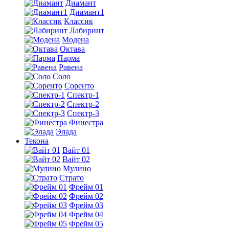
Диамант
Диамант1
Классик
Лабиринт
Модена
Октава
Парма
Равена
Соло
Соренто
Спектр-1
Спектр-2
Спектр-3
Финестра
Элада
Текона
Вайт 01
Вайт 02
Мулино
Страто
Фрейм 01
Фрейм 02
Фрейм 03
Фрейм 04
Фрейм 05