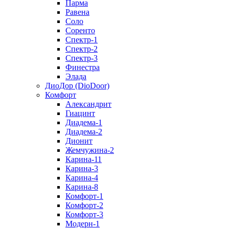
Парма
Равена
Соло
Соренто
Спектр-1
Спектр-2
Спектр-3
Финестра
Элада
ДиоДор (DioDoor)
Комфорт
Алекcандрит
Гиацинт
Диадема-1
Диадема-2
Дионит
Жемчужина-2
Карина-11
Карина-3
Карина-4
Карина-8
Комфорт-1
Комфорт-2
Комфорт-3
Модерн-1