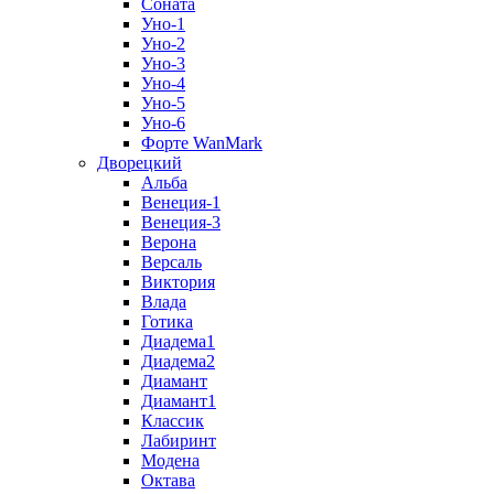
Соната
Уно-1
Уно-2
Уно-3
Уно-4
Уно-5
Уно-6
Форте WanMark
Дворецкий
Альба
Венеция-1
Венеция-3
Верона
Версаль
Виктория
Влада
Готика
Диадема1
Диадема2
Диамант
Диамант1
Классик
Лабиринт
Модена
Октава