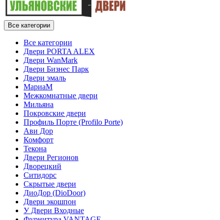
Все категории
Все категории
Двери PORTA ALEX
Двери WanMark
Двери Бизнес Парк
Двери эмаль
МариаМ
Межкомнатные двери
Мильяна
Покровские двери
Профиль Порте (Profilo Porte)
Ави Дор
Комфорт
Текона
Двери Регионов
Дворецкий
Ситидорс
Скрытые двери
ДиоДор (DioDoor)
Двери экошпон
У Двери Входные
Фурнитура VANTAGE