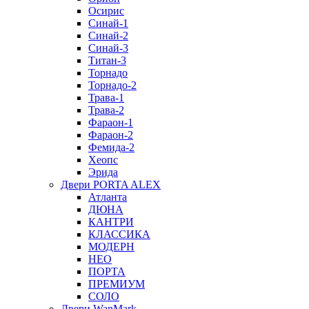
Осирис
Синай-1
Синай-2
Синай-3
Титан-3
Торнадо
Торнадо-2
Трава-1
Трава-2
Фараон-1
Фараон-2
Фемида-2
Хеопс
Эрида
Двери PORTA ALEX
Атланта
ДЮНА
КАНТРИ
КЛАССИКА
МОДЕРН
НЕО
ПОРТА
ПРЕМИУМ
СОЛО
Двери WanMark