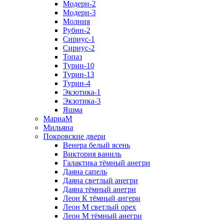
Модерн-2
Модерн-3
Молния
Рубин-2
Сириус-1
Сириус-2
Топаз
Турин-10
Турин-13
Турин-4
Экзотика-1
Экзотика-3
Яшма
МариаМ
Мильяна
Покровские двери
Венера белый ясень
Виктория ваниль
Галактика тёмный анегри
Даяна сапель
Даяна светлый анегри
Даяна тёмный анегри
Леон К тёмный ангери
Леон М светлый орех
Леон М тёмный анегри