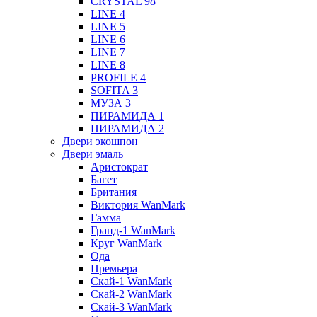
CRYSTAL 98
LINE 4
LINE 5
LINE 6
LINE 7
LINE 8
PROFILE 4
SOFITA 3
МУЗА 3
ПИРАМИДА 1
ПИРАМИДА 2
Двери экошпон
Двери эмаль
Аристократ
Багет
Британия
Виктория WanMark
Гамма
Гранд-1 WanMark
Круг WanMark
Ода
Премьера
Скай-1 WanMark
Скай-2 WanMark
Скай-3 WanMark