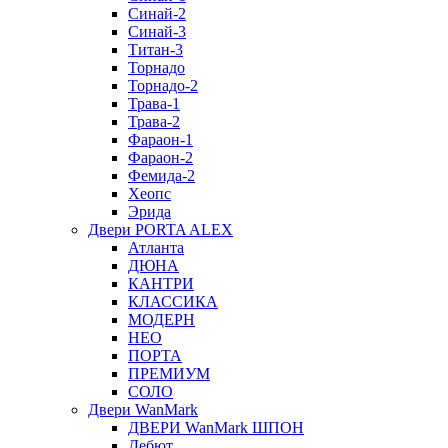
Синай-2
Синай-3
Титан-3
Торнадо
Торнадо-2
Трава-1
Трава-2
Фараон-1
Фараон-2
Фемида-2
Хеопс
Эрида
Двери PORTA ALEX
Атланта
ДЮНА
КАНТРИ
КЛАССИКА
МОДЕРН
НЕО
ПОРТА
ПРЕМИУМ
СОЛО
Двери WanMark
ДВЕРИ WanMark ШПОН
Дебют