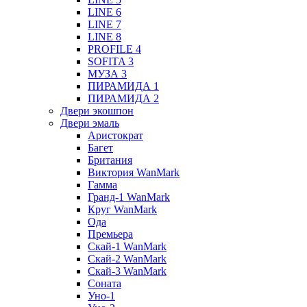
LINE 6
LINE 7
LINE 8
PROFILE 4
SOFITA 3
МУЗА 3
ПИРАМИДА 1
ПИРАМИДА 2
Двери экошпон
Двери эмаль
Аристократ
Багет
Британия
Виктория WanMark
Гамма
Гранд-1 WanMark
Круг WanMark
Ода
Премьера
Скай-1 WanMark
Скай-2 WanMark
Скай-3 WanMark
Соната
Уно-1