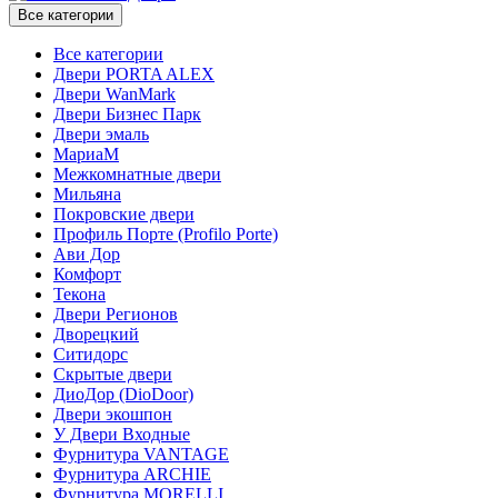
Все категории
Все категории
Двери PORTA ALEX
Двери WanMark
Двери Бизнес Парк
Двери эмаль
МариаМ
Межкомнатные двери
Мильяна
Покровские двери
Профиль Порте (Profilo Porte)
Ави Дор
Комфорт
Текона
Двери Регионов
Дворецкий
Ситидорс
Скрытые двери
ДиоДор (DioDoor)
Двери экошпон
У Двери Входные
Фурнитура VANTAGE
Фурнитура ARCHIE
Фурнитура MORELLI