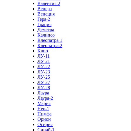
Валентия-2
Венера
Венеция
Гера-2
Грация
Деметра
Калипсо
Клеопатра-1
Клеопатра-2
Клио
ЛУ-11
ЛУ-21
ЛУ-22
ЛУ-23
ЛУ-25
ЛУ-27
ЛУ-28
Лаура
Лаура-2
Мария
Нео-1
Нимфа
Орион
Осирис
Синай-1