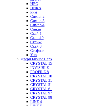
НЕО
НИКА
Рим
Симпл-2
Симпл-3
Симпл-4
Синди
Скай-1
Скай-10
Скай-2
Скай-3
Стефани
Уно
Двери Бизнес Парк
CRYSTAL 15
INVISIBLE
PROFILE 8
CRYSTAL 10
CRYSTAL 31
CRYSTAL 51
CRYSTAL 61
CRYSTAL 97
CRYSTAL 98
LINE 4
LINE 5