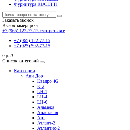
Фурнитура RUCETTI
Заказать звонок
Вызов замерщика
+7 (965) 122-77-15
смотреть все
+7 (965) 122-77-15
+7 (925) 592-77-15
0 р.
0
Список категорий
Категории
Ави Дор
Квадро 4G
K-2
LH-1
LH-4
LH-6
Альмека
Анастасия
Арт
Атлант-2
Атлантис-2