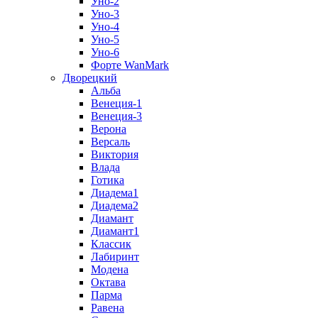
Уно-2
Уно-3
Уно-4
Уно-5
Уно-6
Форте WanMark
Дворецкий
Альба
Венеция-1
Венеция-3
Верона
Версаль
Виктория
Влада
Готика
Диадема1
Диадема2
Диамант
Диамант1
Классик
Лабиринт
Модена
Октава
Парма
Равена