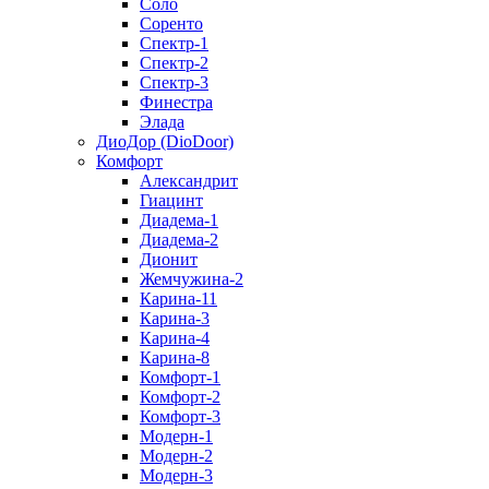
Соло
Соренто
Спектр-1
Спектр-2
Спектр-3
Финестра
Элада
ДиоДор (DioDoor)
Комфорт
Алекcандрит
Гиацинт
Диадема-1
Диадема-2
Дионит
Жемчужина-2
Карина-11
Карина-3
Карина-4
Карина-8
Комфорт-1
Комфорт-2
Комфорт-3
Модерн-1
Модерн-2
Модерн-3