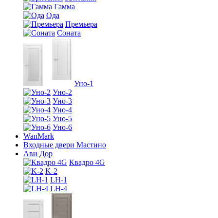
Гамма
Ода
Премьера
Соната
Уно-1
Уно-2
Уно-3
Уно-4
Уно-5
Уно-6
WanMark
Входные двери Мастино
Ави Дор
Квадро 4G
K-2
LH-1
LH-4