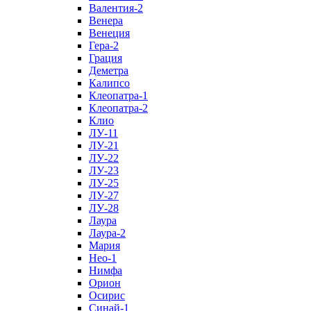
Валентия-2
Венера
Венеция
Гера-2
Грация
Деметра
Калипсо
Клеопатра-1
Клеопатра-2
Клио
ЛУ-11
ЛУ-21
ЛУ-22
ЛУ-23
ЛУ-25
ЛУ-27
ЛУ-28
Лаура
Лаура-2
Мария
Нео-1
Нимфа
Орион
Осирис
Синай-1