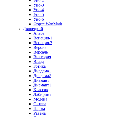
Уно-2
Уно-3
Уно-4
Уно-5
Уно-6
Форте WanMark
Дворецкий
Альба
Венеция-1
Венеция-3
Верона
Версаль
Виктория
Влада
Готика
Диадема1
Диадема2
Диамант
Диамант1
Классик
Лабиринт
Модена
Октава
Парма
Равена