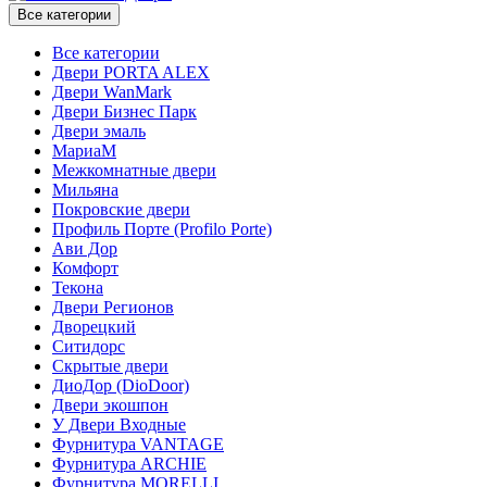
Все категории
Все категории
Двери PORTA ALEX
Двери WanMark
Двери Бизнес Парк
Двери эмаль
МариаМ
Межкомнатные двери
Мильяна
Покровские двери
Профиль Порте (Profilo Porte)
Ави Дор
Комфорт
Текона
Двери Регионов
Дворецкий
Ситидорс
Скрытые двери
ДиоДор (DioDoor)
Двери экошпон
У Двери Входные
Фурнитура VANTAGE
Фурнитура ARCHIE
Фурнитура MORELLI