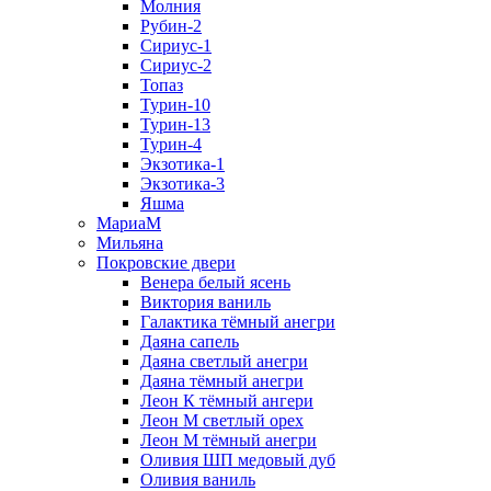
Молния
Рубин-2
Сириус-1
Сириус-2
Топаз
Турин-10
Турин-13
Турин-4
Экзотика-1
Экзотика-3
Яшма
МариаМ
Мильяна
Покровские двери
Венера белый ясень
Виктория ваниль
Галактика тёмный анегри
Даяна сапель
Даяна светлый анегри
Даяна тёмный анегри
Леон К тёмный ангери
Леон М светлый орех
Леон М тёмный анегри
Оливия ШП медовый дуб
Оливия ваниль