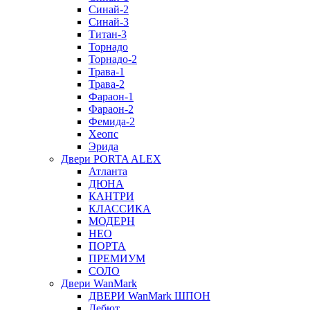
Синай-2
Синай-3
Титан-3
Торнадо
Торнадо-2
Трава-1
Трава-2
Фараон-1
Фараон-2
Фемида-2
Хеопс
Эрида
Двери PORTA ALEX
Атланта
ДЮНА
КАНТРИ
КЛАССИКА
МОДЕРН
НЕО
ПОРТА
ПРЕМИУМ
СОЛО
Двери WanMark
ДВЕРИ WanMark ШПОН
Дебют