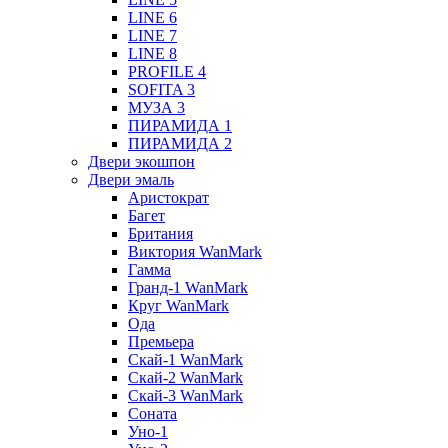
LINE 6
LINE 7
LINE 8
PROFILE 4
SOFITA 3
МУЗА 3
ПИРАМИДА 1
ПИРАМИДА 2
Двери экошпон
Двери эмаль
Аристократ
Багет
Британия
Виктория WanMark
Гамма
Гранд-1 WanMark
Круг WanMark
Ода
Премьера
Скай-1 WanMark
Скай-2 WanMark
Скай-3 WanMark
Соната
Уно-1