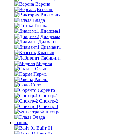
Верона
Версаль
Виктория
Влада
Готика
Диадема1
Диадема2
Диамант
Диамант1
Классик
Лабиринт
Модена
Октава
Парма
Равена
Соло
Соренто
Спектр-1
Спектр-2
Спектр-3
Финестра
Элада
Текона
Вайт 01
Вайт 02