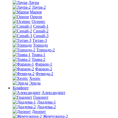
Лаура
Лаура-2
Мария
Орион
Осирис
Синай-1
Синай-2
Синай-3
Титан-3
Торнадо
Торнадо-2
Трава-1
Трава-2
Фараон-1
Фараон-2
Фемида-2
Хеопс
Эрида
Комфорт
Алекcандрит
Гиацинт
Диадема-1
Диадема-2
Дионит
Жемчужина-2