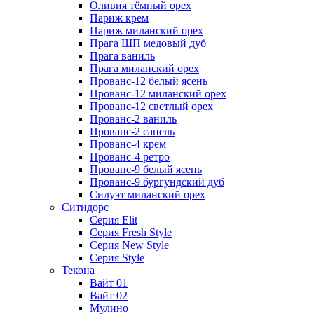
Оливия тёмный орех
Париж крем
Париж миланский орех
Прага ШП медовый дуб
Прага ваниль
Прага миланский орех
Прованс-12 белый ясень
Прованс-12 миланский орех
Прованс-12 светлый орех
Прованс-2 ваниль
Прованс-2 сапель
Прованс-4 крем
Прованс-4 ретро
Прованс-9 белый ясень
Прованс-9 бургундский дуб
Силуэт миланский орех
Ситидорс
Серия Elit
Серия Fresh Style
Серия New Style
Серия Style
Текона
Вайт 01
Вайт 02
Мулино