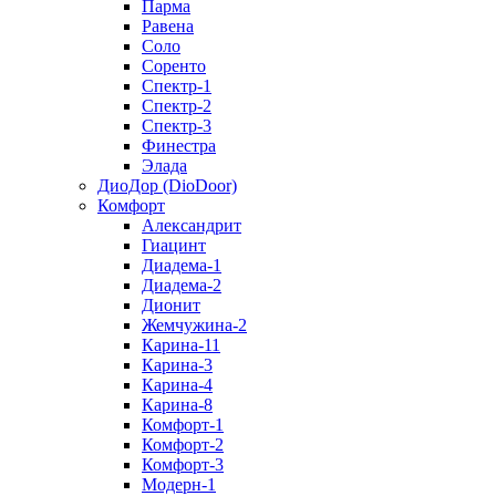
Парма
Равена
Соло
Соренто
Спектр-1
Спектр-2
Спектр-3
Финестра
Элада
ДиоДор (DioDoor)
Комфорт
Алекcандрит
Гиацинт
Диадема-1
Диадема-2
Дионит
Жемчужина-2
Карина-11
Карина-3
Карина-4
Карина-8
Комфорт-1
Комфорт-2
Комфорт-3
Модерн-1