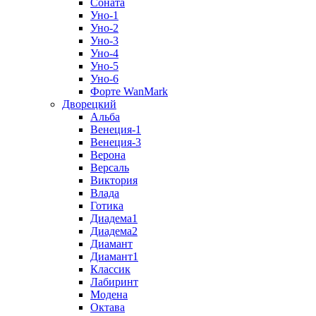
Соната
Уно-1
Уно-2
Уно-3
Уно-4
Уно-5
Уно-6
Форте WanMark
Дворецкий
Альба
Венеция-1
Венеция-3
Верона
Версаль
Виктория
Влада
Готика
Диадема1
Диадема2
Диамант
Диамант1
Классик
Лабиринт
Модена
Октава