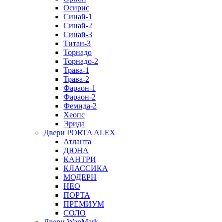
Осирис
Синай-1
Синай-2
Синай-3
Титан-3
Торнадо
Торнадо-2
Трава-1
Трава-2
Фараон-1
Фараон-2
Фемида-2
Хеопс
Эрида
Двери PORTA ALEX
Атланта
ДЮНА
КАНТРИ
КЛАССИКА
МОДЕРН
НЕО
ПОРТА
ПРЕМИУМ
СОЛО
Двери WanMark