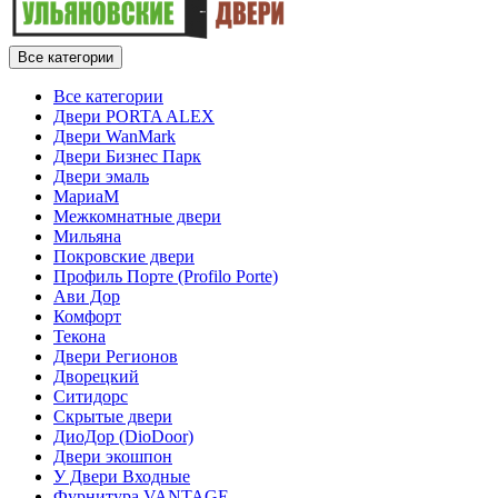
Все категории
Все категории
Двери PORTA ALEX
Двери WanMark
Двери Бизнес Парк
Двери эмаль
МариаМ
Межкомнатные двери
Мильяна
Покровские двери
Профиль Порте (Profilo Porte)
Ави Дор
Комфорт
Текона
Двери Регионов
Дворецкий
Ситидорс
Скрытые двери
ДиоДор (DioDoor)
Двери экошпон
У Двери Входные
Фурнитура VANTAGE