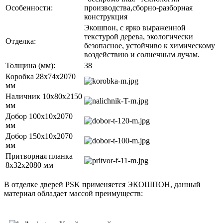
Особенности:
производства,сборно-разборная
конструкция
Экошпон, с ярко выраженной
текстурой дерева, экологически
Отделка:
безопасное, устойчиво к химическому
воздействию и солнечным лучам.
Толщина (мм):
38
Коробка 28х74х2070
мм
Наличник 10x80x2150
мм
Добор 100х10х2070
мм
Добор 150х10х2070
мм
Притворная планка
8х32х2080 мм
В отделке дверей PSK применяется ЭКОШПОН, данный
материал обладает массой преимуществ: