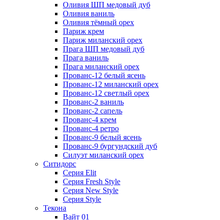
Оливия ШП медовый дуб
Оливия ваниль
Оливия тёмный орех
Париж крем
Париж миланский орех
Прага ШП медовый дуб
Прага ваниль
Прага миланский орех
Прованс-12 белый ясень
Прованс-12 миланский орех
Прованс-12 светлый орех
Прованс-2 ваниль
Прованс-2 сапель
Прованс-4 крем
Прованс-4 ретро
Прованс-9 белый ясень
Прованс-9 бургундский дуб
Силуэт миланский орех
Ситидорс
Серия Elit
Серия Fresh Style
Серия New Style
Серия Style
Текона
Вайт 01