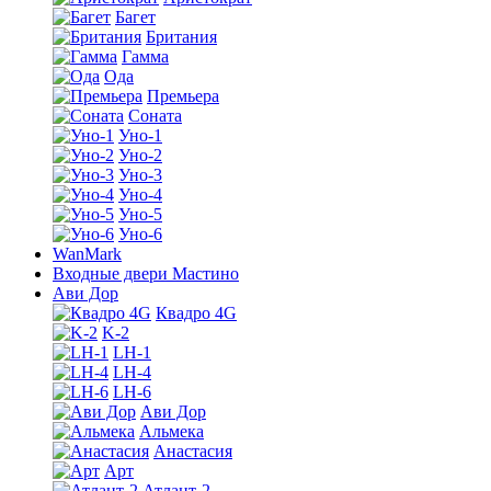
Багет
Британия
Гамма
Ода
Премьера
Соната
Уно-1
Уно-2
Уно-3
Уно-4
Уно-5
Уно-6
WanMark
Входные двери Мастино
Ави Дор
Квадро 4G
K-2
LH-1
LH-4
LH-6
Ави Дор
Альмека
Анастасия
Арт
Атлант-2