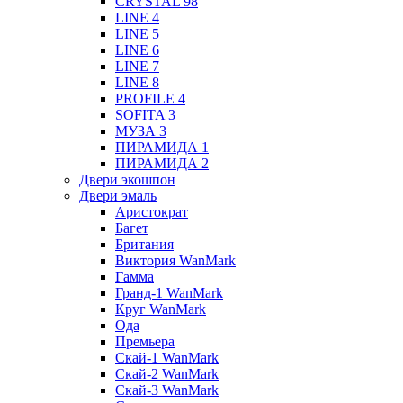
CRYSTAL 98
LINE 4
LINE 5
LINE 6
LINE 7
LINE 8
PROFILE 4
SOFITA 3
МУЗА 3
ПИРАМИДА 1
ПИРАМИДА 2
Двери экошпон
Двери эмаль
Аристократ
Багет
Британия
Виктория WanMark
Гамма
Гранд-1 WanMark
Круг WanMark
Ода
Премьера
Скай-1 WanMark
Скай-2 WanMark
Скай-3 WanMark