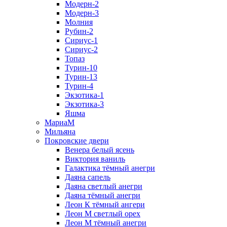
Модерн-2
Модерн-3
Молния
Рубин-2
Сириус-1
Сириус-2
Топаз
Турин-10
Турин-13
Турин-4
Экзотика-1
Экзотика-3
Яшма
МариаМ
Мильяна
Покровские двери
Венера белый ясень
Виктория ваниль
Галактика тёмный анегри
Даяна сапель
Даяна светлый анегри
Даяна тёмный анегри
Леон К тёмный ангери
Леон М светлый орех
Леон М тёмный анегри