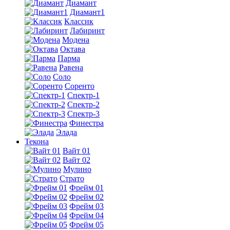
Диамант
Диамант1
Классик
Лабиринт
Модена
Октава
Парма
Равена
Соло
Соренто
Спектр-1
Спектр-2
Спектр-3
Финестра
Элада
Текона
Вайт 01
Вайт 02
Мулино
Страто
Фрейм 01
Фрейм 02
Фрейм 03
Фрейм 04
Фрейм 05