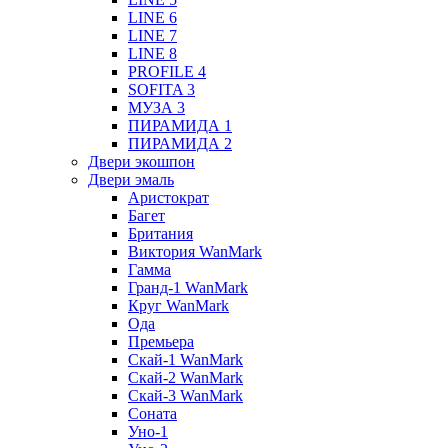
LINE 6
LINE 7
LINE 8
PROFILE 4
SOFITA 3
МУЗА 3
ПИРАМИДА 1
ПИРАМИДА 2
Двери экошпон
Двери эмаль
Аристократ
Багет
Британия
Виктория WanMark
Гамма
Гранд-1 WanMark
Круг WanMark
Ода
Премьера
Скай-1 WanMark
Скай-2 WanMark
Скай-3 WanMark
Соната
Уно-1