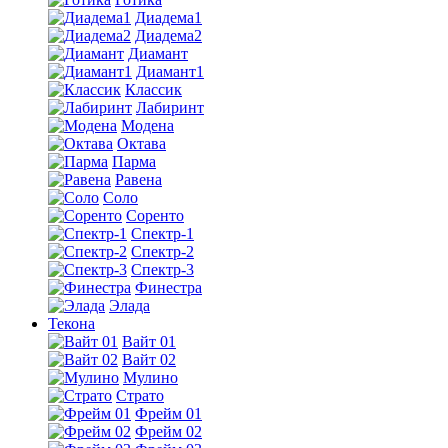
Диадема1
Диадема2
Диамант
Диамант1
Классик
Лабиринт
Модена
Октава
Парма
Равена
Соло
Соренто
Спектр-1
Спектр-2
Спектр-3
Финестра
Элада
Текона
Вайт 01
Вайт 02
Мулино
Страто
Фрейм 01
Фрейм 02