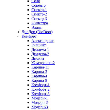
Соло
Соренто
Спектр-1
Спектр-2
Спектр-3
Финестра
Элада
ДиоДор (DioDoor)
Комфорт
Алекcандрит
Гиацинт
Диадема-1
Диадема-2
Дионит
Жемчужина-2
Карина-11
Карина-3
Карина-4
Карина-8
Комфорт-1
Комфорт-2
Комфорт-3
Модерн-1
Модерн-2
Модерн-3