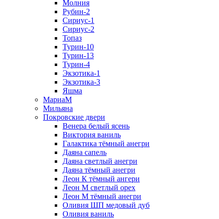
Молния
Рубин-2
Сириус-1
Сириус-2
Топаз
Турин-10
Турин-13
Турин-4
Экзотика-1
Экзотика-3
Яшма
МариаМ
Мильяна
Покровские двери
Венера белый ясень
Виктория ваниль
Галактика тёмный анегри
Даяна сапель
Даяна светлый анегри
Даяна тёмный анегри
Леон К тёмный ангери
Леон М светлый орех
Леон М тёмный анегри
Оливия ШП медовый дуб
Оливия ваниль