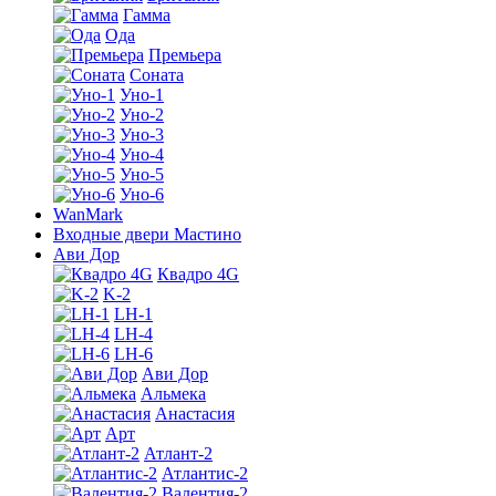
Гамма
Ода
Премьера
Соната
Уно-1
Уно-2
Уно-3
Уно-4
Уно-5
Уно-6
WanMark
Входные двери Мастино
Ави Дор
Квадро 4G
K-2
LH-1
LH-4
LH-6
Ави Дор
Альмека
Анастасия
Арт
Атлант-2
Атлантис-2
Валентия-2