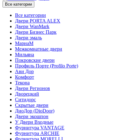
Все категории
Все категории
Двери PORTA ALEX
Двери WanMark
Двери Бизнес Парк
Двери эмаль
МариаМ
Межкомнатные двери
Мильяна
Покровские двери
Профиль Порте (Profilo Porte)
Ави Дор
Комфорт
Текона
Двери Регионов
Дворецкий
Ситидорс
Скрытые двери
ДиоДор (DioDoor)
Двери экошпон
У Двери Входные
Фурнитура VANTAGE
Фурнитура ARCHIE
Фурнитура MORELLI