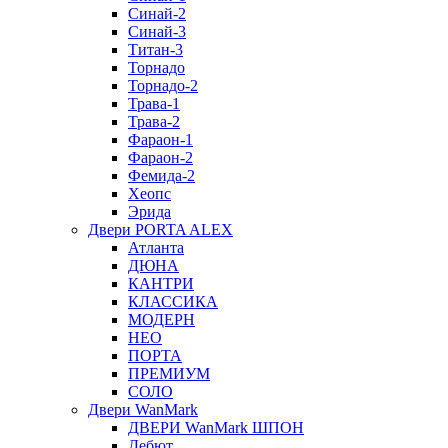
Синай-2
Синай-3
Титан-3
Торнадо
Торнадо-2
Трава-1
Трава-2
Фараон-1
Фараон-2
Фемида-2
Хеопс
Эрида
Двери PORTA ALEX
Атланта
ДЮНА
КАНТРИ
КЛАССИКА
МОДЕРН
НЕО
ПОРТА
ПРЕМИУМ
СОЛО
Двери WanMark
ДВЕРИ WanMark ШПОН
Дебют