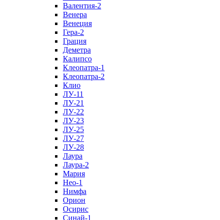
Валентия-2
Венера
Венеция
Гера-2
Грация
Деметра
Калипсо
Клеопатра-1
Клеопатра-2
Клио
ЛУ-11
ЛУ-21
ЛУ-22
ЛУ-23
ЛУ-25
ЛУ-27
ЛУ-28
Лаура
Лаура-2
Мария
Нео-1
Нимфа
Орион
Осирис
Синай-1