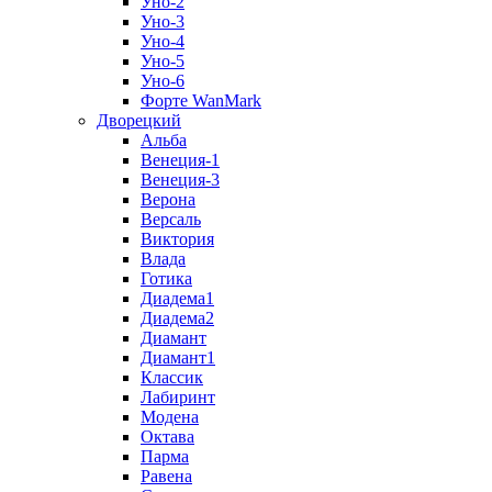
Уно-2
Уно-3
Уно-4
Уно-5
Уно-6
Форте WanMark
Дворецкий
Альба
Венеция-1
Венеция-3
Верона
Версаль
Виктория
Влада
Готика
Диадема1
Диадема2
Диамант
Диамант1
Классик
Лабиринт
Модена
Октава
Парма
Равена