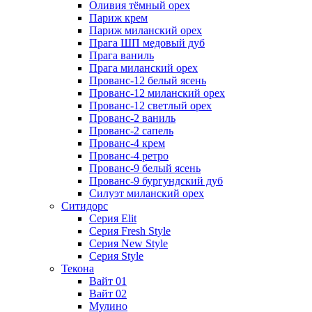
Оливия тёмный орех
Париж крем
Париж миланский орех
Прага ШП медовый дуб
Прага ваниль
Прага миланский орех
Прованс-12 белый ясень
Прованс-12 миланский орех
Прованс-12 светлый орех
Прованс-2 ваниль
Прованс-2 сапель
Прованс-4 крем
Прованс-4 ретро
Прованс-9 белый ясень
Прованс-9 бургундский дуб
Силуэт миланский орех
Ситидорс
Серия Elit
Серия Fresh Style
Серия New Style
Серия Style
Текона
Вайт 01
Вайт 02
Мулино