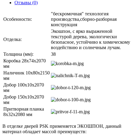
Отзывы (0)
"бескромочная" технология
Особенности:
производства,сборно-разборная
конструкция
Экошпон, с ярко выраженной
текстурой дерева, экологически
Отделка:
безопасное, устойчиво к химическому
воздействию и солнечным лучам.
Толщина (мм):
38
Коробка 28х74х2070
мм
Наличник 10x80x2150
мм
Добор 100х10х2070
мм
Добор 150х10х2070
мм
Притворная планка
8х32х2080 мм
В отделке дверей PSK применяется ЭКОШПОН, данный
материал обладает массой преимуществ: