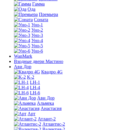
Гамма
Ода
Премьера
Соната
Уно-1
Уно-2
Уно-3
Уно-4
Уно-5
Уно-6
WanMark
Входные двери Мастино
Ави Дор
Квадро 4G
K-2
LH-1
LH-4
LH-6
Ави Дор
Альмека
Анастасия
Арт
Атлант-2
Атлантис-2
Валентия-2