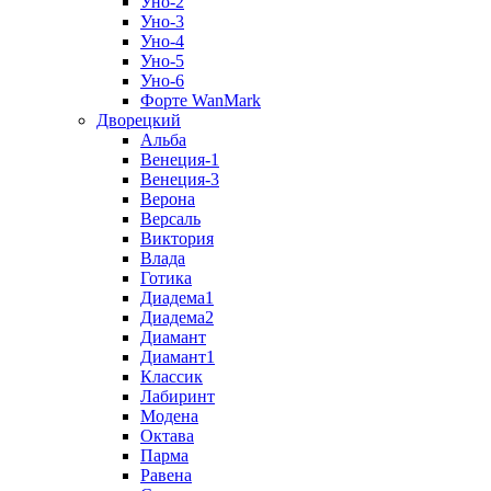
Уно-2
Уно-3
Уно-4
Уно-5
Уно-6
Форте WanMark
Дворецкий
Альба
Венеция-1
Венеция-3
Верона
Версаль
Виктория
Влада
Готика
Диадема1
Диадема2
Диамант
Диамант1
Классик
Лабиринт
Модена
Октава
Парма
Равена