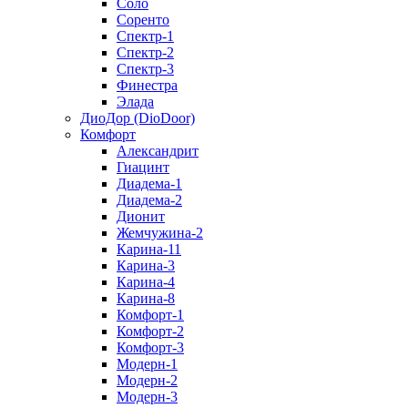
Соло
Соренто
Спектр-1
Спектр-2
Спектр-3
Финестра
Элада
ДиоДор (DioDoor)
Комфорт
Алекcандрит
Гиацинт
Диадема-1
Диадема-2
Дионит
Жемчужина-2
Карина-11
Карина-3
Карина-4
Карина-8
Комфорт-1
Комфорт-2
Комфорт-3
Модерн-1
Модерн-2
Модерн-3