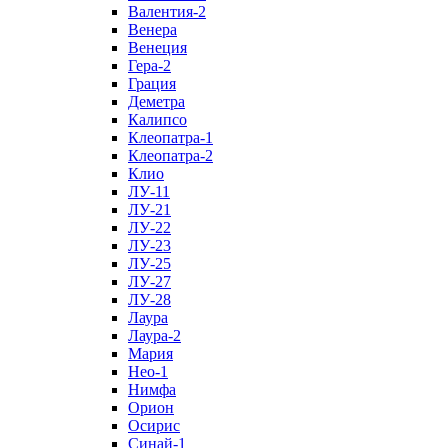
Валентия-2
Венера
Венеция
Гера-2
Грация
Деметра
Калипсо
Клеопатра-1
Клеопатра-2
Клио
ЛУ-11
ЛУ-21
ЛУ-22
ЛУ-23
ЛУ-25
ЛУ-27
ЛУ-28
Лаура
Лаура-2
Мария
Нео-1
Нимфа
Орион
Осирис
Синай-1