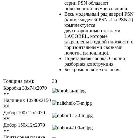
серии PSN обладают
повышенной шумоизоляцией.
Весь модельный ряд дверей PSN
(кроме моделей PSN -1 и PSN-2)
комплектуется
двухсторонними стеклами
LACOBEL, которые
закреплены в одной плоскости с
горизонтальными связками
полотна (заподлицо).
Подетальная сборка. Сборно-
разборная конструкция.
Бескромочная технология.
Толщина (мм):
38
Коробка 33х74х2070
мм
Наличник 10x80x2150
мм
Добор 100х12х2070
мм
Добор 150х12х2070
мм
Притворная планка