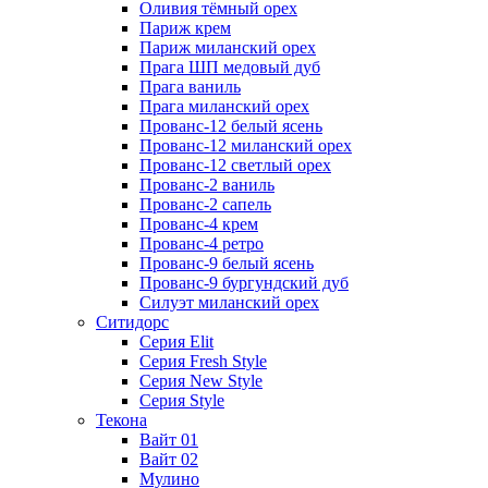
Оливия тёмный орех
Париж крем
Париж миланский орех
Прага ШП медовый дуб
Прага ваниль
Прага миланский орех
Прованс-12 белый ясень
Прованс-12 миланский орех
Прованс-12 светлый орех
Прованс-2 ваниль
Прованс-2 сапель
Прованс-4 крем
Прованс-4 ретро
Прованс-9 белый ясень
Прованс-9 бургундский дуб
Силуэт миланский орех
Ситидорс
Серия Elit
Серия Fresh Style
Серия New Style
Серия Style
Текона
Вайт 01
Вайт 02
Мулино