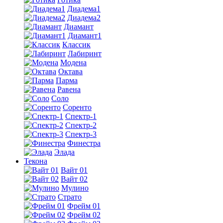
Диадема1
Диадема2
Диамант
Диамант1
Классик
Лабиринт
Модена
Октава
Парма
Равена
Соло
Соренто
Спектр-1
Спектр-2
Спектр-3
Финестра
Элада
Текона
Вайт 01
Вайт 02
Мулино
Страто
Фрейм 01
Фрейм 02