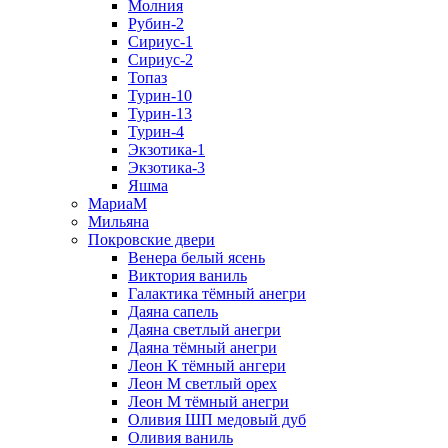
Молния
Рубин-2
Сириус-1
Сириус-2
Топаз
Турин-10
Турин-13
Турин-4
Экзотика-1
Экзотика-3
Яшма
МариаМ
Мильяна
Покровские двери
Венера белый ясень
Виктория ваниль
Галактика тёмный анегри
Даяна сапель
Даяна светлый анегри
Даяна тёмный анегри
Леон К тёмный ангери
Леон М светлый орех
Леон М тёмный анегри
Оливия ШП медовый дуб
Оливия ваниль