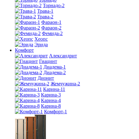
Торнадо-2
Трава-1
Трава-2
Фараон-1
Фараон-2
Фемида-2
Хеопс
Эрида
Комфорт
Алекcандрит
Гиацинт
Диадема-1
Диадема-2
Дионит
Жемчужина-2
Карина-11
Карина-3
Карина-4
Карина-8
Комфорт-1