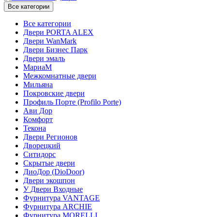
Все категории
Все категории
Двери PORTA ALEX
Двери WanMark
Двери Бизнес Парк
Двери эмаль
МариаМ
Межкомнатные двери
Мильяна
Покровские двери
Профиль Порте (Profilo Porte)
Ави Дор
Комфорт
Текона
Двери Регионов
Дворецкий
Ситидорс
Скрытые двери
ДиоДор (DioDoor)
Двери экошпон
У Двери Входные
Фурнитура VANTAGE
Фурнитура ARCHIE
Фурнитура MORELLI