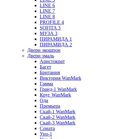
LINE 6
LINE 7
LINE 8
PROFILE 4
SOFITA 3
МУЗА 3
ПИРАМИДА 1
ПИРАМИДА 2
Двери экошпон
Двери эмаль
Аристократ
Багет
Британия
Виктория WanMark
Гамма
Гранд-1 WanMark
Круг WanMark
Ода
Премьера
Скай-1 WanMark
Скай-2 WanMark
Скай-3 WanMark
Соната
Уно-1