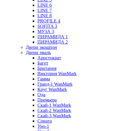
LINE 6
LINE 7
LINE 8
PROFILE 4
SOFITA 3
МУЗА 3
ПИРАМИДА 1
ПИРАМИДА 2
Двери экошпон
Двери эмаль
Аристократ
Багет
Британия
Виктория WanMark
Гамма
Гранд-1 WanMark
Круг WanMark
Ода
Премьера
Скай-1 WanMark
Скай-2 WanMark
Скай-3 WanMark
Соната
Уно-1