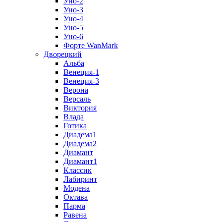
Уно-2
Уно-3
Уно-4
Уно-5
Уно-6
Форте WanMark
Дворецкий
Альба
Венеция-1
Венеция-3
Верона
Версаль
Виктория
Влада
Готика
Диадема1
Диадема2
Диамант
Диамант1
Классик
Лабиринт
Модена
Октава
Парма
Равена