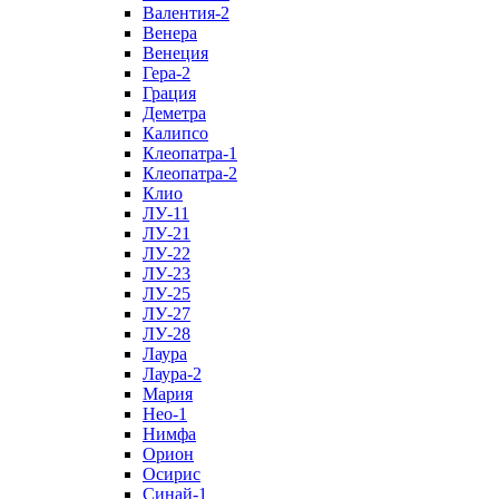
Валентия-2
Венера
Венеция
Гера-2
Грация
Деметра
Калипсо
Клеопатра-1
Клеопатра-2
Клио
ЛУ-11
ЛУ-21
ЛУ-22
ЛУ-23
ЛУ-25
ЛУ-27
ЛУ-28
Лаура
Лаура-2
Мария
Нео-1
Нимфа
Орион
Осирис
Синай-1