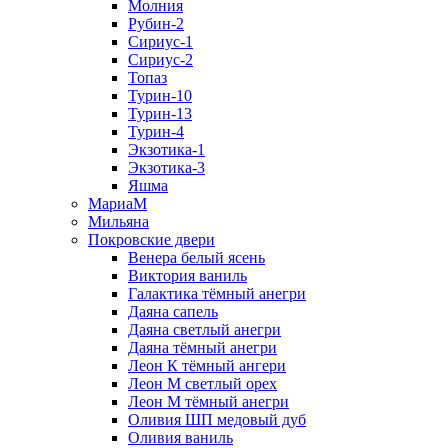
Молния
Рубин-2
Сириус-1
Сириус-2
Топаз
Турин-10
Турин-13
Турин-4
Экзотика-1
Экзотика-3
Яшма
МариаМ
Мильяна
Покровские двери
Венера белый ясень
Виктория ваниль
Галактика тёмный анегри
Даяна сапель
Даяна светлый анегри
Даяна тёмный анегри
Леон К тёмный ангери
Леон М светлый орех
Леон М тёмный анегри
Оливия ШП медовый дуб
Оливия ваниль