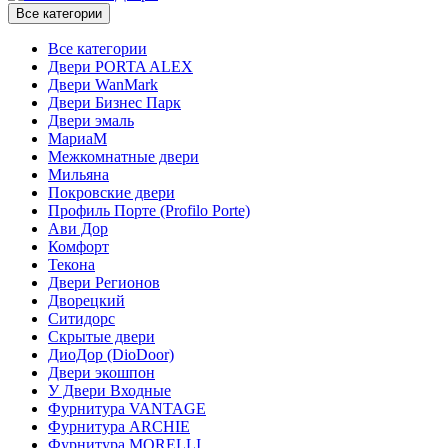
Все категории
Все категории
Двери PORTA ALEX
Двери WanMark
Двери Бизнес Парк
Двери эмаль
МариаМ
Межкомнатные двери
Мильяна
Покровские двери
Профиль Порте (Profilo Porte)
Ави Дор
Комфорт
Текона
Двери Регионов
Дворецкий
Ситидорс
Скрытые двери
ДиоДор (DioDoor)
Двери экошпон
У Двери Входные
Фурнитура VANTAGE
Фурнитура ARCHIE
Фурнитура MORELLI