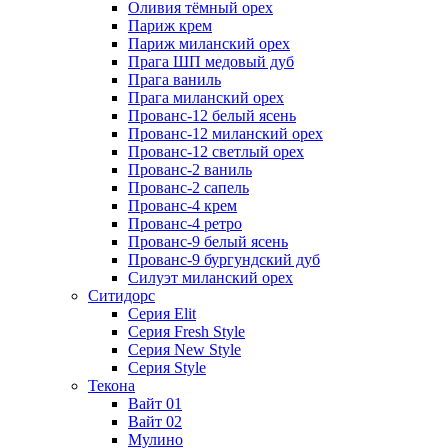
Оливия тёмный орех
Париж крем
Париж миланский орех
Прага ШП медовый дуб
Прага ваниль
Прага миланский орех
Прованс-12 белый ясень
Прованс-12 миланский орех
Прованс-12 светлый орех
Прованс-2 ваниль
Прованс-2 сапель
Прованс-4 крем
Прованс-4 ретро
Прованс-9 белый ясень
Прованс-9 бургундский дуб
Силуэт миланский орех
Ситидорс
Серия Elit
Серия Fresh Style
Серия New Style
Серия Style
Текона
Вайт 01
Вайт 02
Мулино