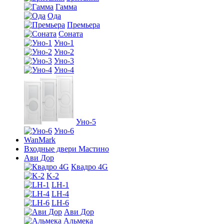
Гамма
Ода
Премьера
Соната
Уно-1
Уно-2
Уно-3
Уно-4
Уно-5
Уно-6
WanMark
Входные двери Мастино
Ави Дор
Квадро 4G
K-2
LH-1
LH-4
LH-6
Ави Дор
Альмека