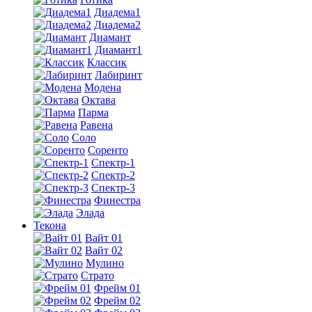
Диадема1
Диадема2
Диамант
Диамант1
Классик
Лабиринт
Модена
Октава
Парма
Равена
Соло
Соренто
Спектр-1
Спектр-2
Спектр-3
Финестра
Элада
Текона
Вайт 01
Вайт 02
Мулино
Страто
Фрейм 01
Фрейм 02