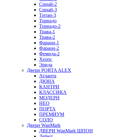
Синай-2
Синай-3
Титан-3
Торнадо
Торнадо-2
Трава-1
Трава-2
Фараон-1
Фараон-2
Фемида-2
Хеопс
Эрида
Двери PORTA ALEX
Атланта
ДЮНА
КАНТРИ
КЛАССИКА
МОДЕРН
НЕО
ПОРТА
ПРЕМИУМ
СОЛО
Двери WanMark
ДВЕРИ WanMark ШПОН
Дебют