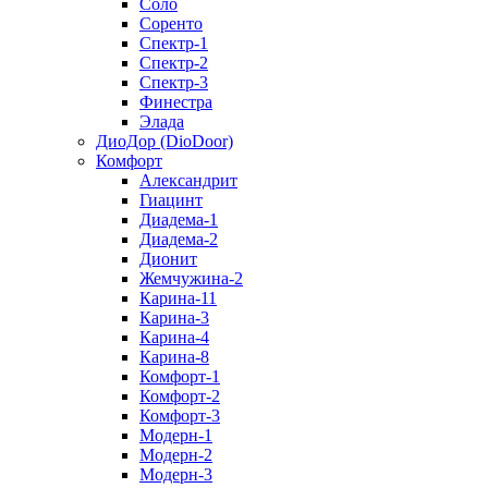
Соло
Соренто
Спектр-1
Спектр-2
Спектр-3
Финестра
Элада
ДиоДор (DioDoor)
Комфорт
Алекcандрит
Гиацинт
Диадема-1
Диадема-2
Дионит
Жемчужина-2
Карина-11
Карина-3
Карина-4
Карина-8
Комфорт-1
Комфорт-2
Комфорт-3
Модерн-1
Модерн-2
Модерн-3