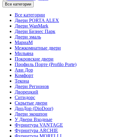
Все категории
Все категории
Двери PORTA ALEX
Двери WanMark
Двери Бизнес Парк
Двери эмаль
МариаМ
Межкомнатные двери
Мильяна
Покровские двери
Профиль Порте (Profilo Porte)
Ави Дор
Комфорт
Текона
Двери Регионов
Дворецкий
Ситидорс
Скрытые двери
ДиоДор (DioDoor)
Двери экошпон
У Двери Входные
Фурнитура VANTAGE
Фурнитура ARCHIE
Фурнитура MORELLI