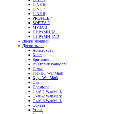
LINE 6
LINE 7
LINE 8
PROFILE 4
SOFITA 3
МУЗА 3
ПИРАМИДА 1
ПИРАМИДА 2
Двери экошпон
Двери эмаль
Аристократ
Багет
Британия
Виктория WanMark
Гамма
Гранд-1 WanMark
Круг WanMark
Ода
Премьера
Скай-1 WanMark
Скай-2 WanMark
Скай-3 WanMark
Соната
Уно-1