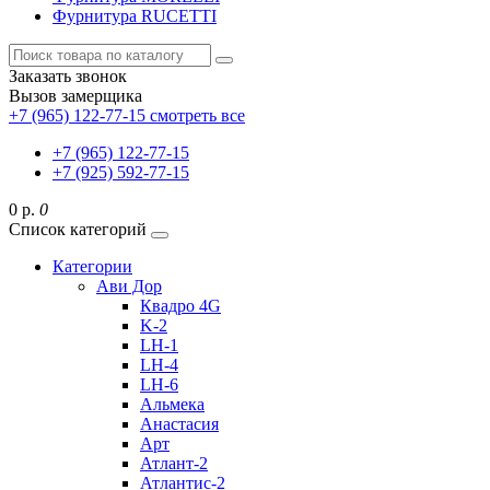
Фурнитура RUCETTI
Заказать звонок
Вызов замерщика
+7 (965) 122-77-15
смотреть все
+7 (965) 122-77-15
+7 (925) 592-77-15
0 р.
0
Список категорий
Категории
Ави Дор
Квадро 4G
K-2
LH-1
LH-4
LH-6
Альмека
Анастасия
Арт
Атлант-2
Атлантис-2