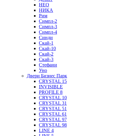
НЕО
НИКА
Рим
Симпл-2
Симпл-3
Симпл-4
Синди
Скай-1
Скай-10
Скай-2
Скай-3
Стефани
Уно
Двери Бизнес Парк
CRYSTAL 15
INVISIBLE
PROFILE 8
CRYSTAL 10
CRYSTAL 31
CRYSTAL 51
CRYSTAL 61
CRYSTAL 97
CRYSTAL 98
LINE 4
LINE 5