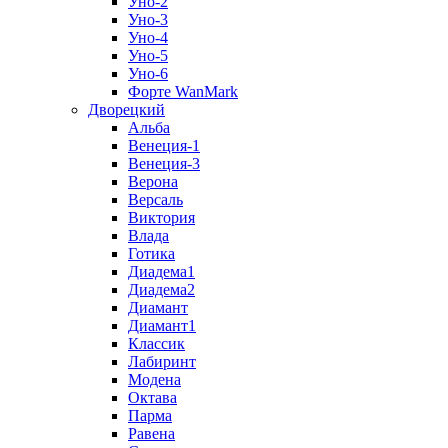
Уно-2
Уно-3
Уно-4
Уно-5
Уно-6
Форте WanMark
Дворецкий
Альба
Венеция-1
Венеция-3
Верона
Версаль
Виктория
Влада
Готика
Диадема1
Диадема2
Диамант
Диамант1
Классик
Лабиринт
Модена
Октава
Парма
Равена