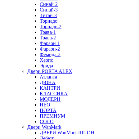
Синай-2
Синай-3
Титан-3
Торнадо
Торнадо-2
Трава-1
Трава-2
Фараон-1
Фараон-2
Фемида-2
Хеопс
Эрида
Двери PORTA ALEX
Атланта
ДЮНА
КАНТРИ
КЛАССИКА
МОДЕРН
НЕО
ПОРТА
ПРЕМИУМ
СОЛО
Двери WanMark
ДВЕРИ WanMark ШПОН
Дебют