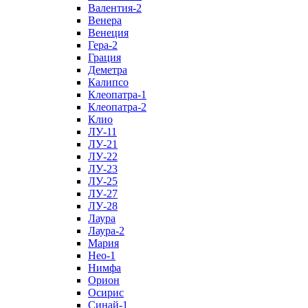
Валентия-2
Венера
Венеция
Гера-2
Грация
Деметра
Калипсо
Клеопатра-1
Клеопатра-2
Клио
ЛУ-11
ЛУ-21
ЛУ-22
ЛУ-23
ЛУ-25
ЛУ-27
ЛУ-28
Лаура
Лаура-2
Мария
Нео-1
Нимфа
Орион
Осирис
Синай-1