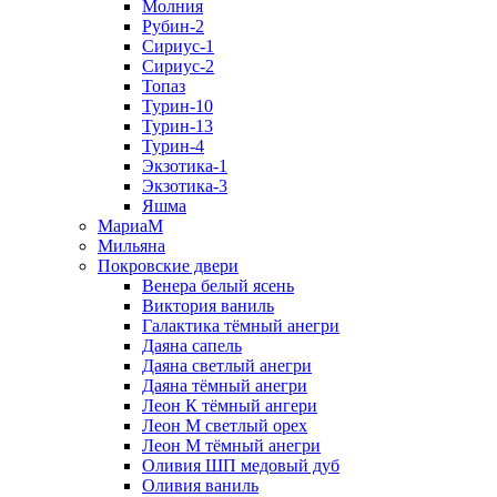
Молния
Рубин-2
Сириус-1
Сириус-2
Топаз
Турин-10
Турин-13
Турин-4
Экзотика-1
Экзотика-3
Яшма
МариаМ
Мильяна
Покровские двери
Венера белый ясень
Виктория ваниль
Галактика тёмный анегри
Даяна сапель
Даяна светлый анегри
Даяна тёмный анегри
Леон К тёмный ангери
Леон М светлый орех
Леон М тёмный анегри
Оливия ШП медовый дуб
Оливия ваниль