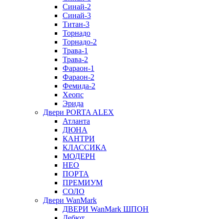
Синай-2
Синай-3
Титан-3
Торнадо
Торнадо-2
Трава-1
Трава-2
Фараон-1
Фараон-2
Фемида-2
Хеопс
Эрида
Двери PORTA ALEX
Атланта
ДЮНА
КАНТРИ
КЛАССИКА
МОДЕРН
НЕО
ПОРТА
ПРЕМИУМ
СОЛО
Двери WanMark
ДВЕРИ WanMark ШПОН
Дебют