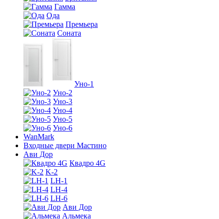
Гамма
Ода
Премьера
Соната
Уно-1
Уно-2
Уно-3
Уно-4
Уно-5
Уно-6
WanMark
Входные двери Мастино
Ави Дор
Квадро 4G
K-2
LH-1
LH-4
LH-6
Ави Дор
Альмека