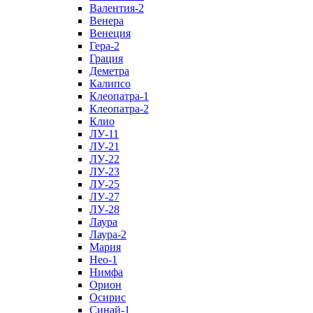
Валентия-2
Венера
Венеция
Гера-2
Грация
Деметра
Калипсо
Клеопатра-1
Клеопатра-2
Клио
ЛУ-11
ЛУ-21
ЛУ-22
ЛУ-23
ЛУ-25
ЛУ-27
ЛУ-28
Лаура
Лаура-2
Мария
Нео-1
Нимфа
Орион
Осирис
Синай-1