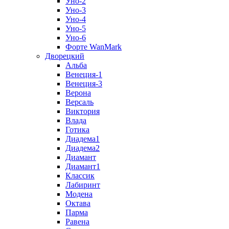
Уно-2
Уно-3
Уно-4
Уно-5
Уно-6
Форте WanMark
Дворецкий
Альба
Венеция-1
Венеция-3
Верона
Версаль
Виктория
Влада
Готика
Диадема1
Диадема2
Диамант
Диамант1
Классик
Лабиринт
Модена
Октава
Парма
Равена