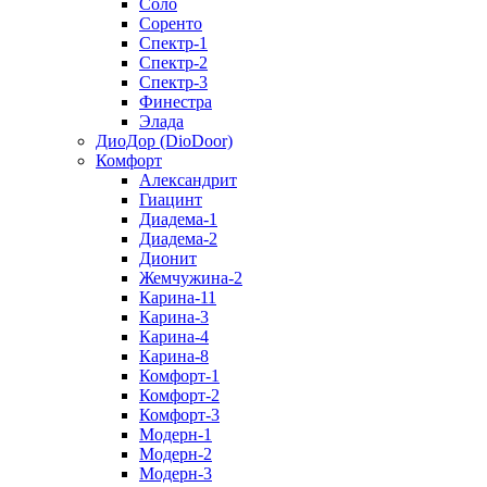
Соло
Соренто
Спектр-1
Спектр-2
Спектр-3
Финестра
Элада
ДиоДор (DioDoor)
Комфорт
Алекcандрит
Гиацинт
Диадема-1
Диадема-2
Дионит
Жемчужина-2
Карина-11
Карина-3
Карина-4
Карина-8
Комфорт-1
Комфорт-2
Комфорт-3
Модерн-1
Модерн-2
Модерн-3