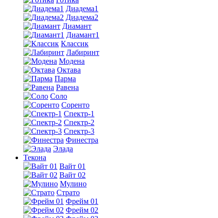
Диадема1
Диадема2
Диамант
Диамант1
Классик
Лабиринт
Модена
Октава
Парма
Равена
Соло
Соренто
Спектр-1
Спектр-2
Спектр-3
Финестра
Элада
Текона
Вайт 01
Вайт 02
Мулино
Страто
Фрейм 01
Фрейм 02