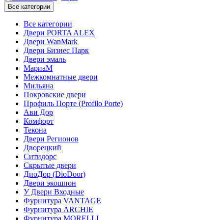
Все категории
Все категории
Двери PORTA ALEX
Двери WanMark
Двери Бизнес Парк
Двери эмаль
МариаМ
Межкомнатные двери
Мильяна
Покровские двери
Профиль Порте (Profilo Porte)
Ави Дор
Комфорт
Текона
Двери Регионов
Дворецкий
Ситидорс
Скрытые двери
ДиоДор (DioDoor)
Двери экошпон
У Двери Входные
Фурнитура VANTAGE
Фурнитура ARCHIE
Фурнитура MORELLI