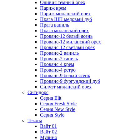
Оливия тёмный орех
Париж крем
Париж миланский орех
Прага ШП медовый дуб
Прага ваниль
Прага миланский орех
Прованс-12 белый ясень
Прованс-12 миланский орех
Прованс-12 светлый орех
Прованс-2 ваниль
Прованс-2 сапель
Прованс-4 крем
Прованс-4 ретро
Прованс-9 белый ясень
Прованс-9 бургундский дуб
Силуэт миланский орех
Ситидорс
Серия Elit
Серия Fresh Style
Серия New Style
Серия Style
Текона
Вайт 01
Вайт 02
Мулино