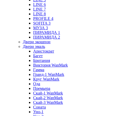
LINE 6
LINE 7
LINE 8
PROFILE 4
SOFITA 3
МУЗА 3
ПИРАМИДА 1
ПИРАМИДА 2
Двери экошпон
Двери эмаль
Аристократ
Багет
Британия
Виктория WanMark
Гамма
Гранд-1 WanMark
Круг WanMark
Ода
Премьера
Скай-1 WanMark
Скай-2 WanMark
Скай-3 WanMark
Соната
Уно-1