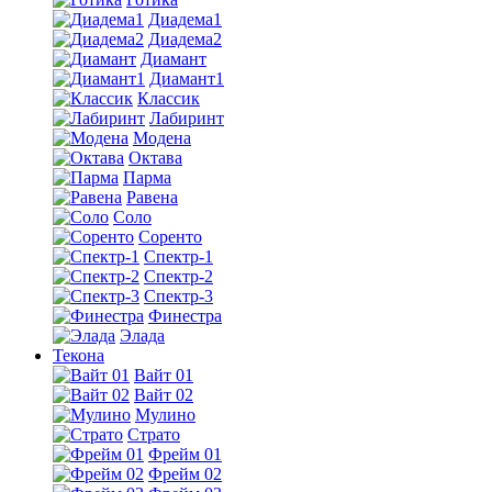
Диадема1
Диадема2
Диамант
Диамант1
Классик
Лабиринт
Модена
Октава
Парма
Равена
Соло
Соренто
Спектр-1
Спектр-2
Спектр-3
Финестра
Элада
Текона
Вайт 01
Вайт 02
Мулино
Страто
Фрейм 01
Фрейм 02