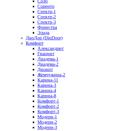
Соло
Соренто
Спектр-1
Спектр-2
Спектр-3
Финестра
Элада
ДиоДор (DioDoor)
Комфорт
Алекcандрит
Гиацинт
Диадема-1
Диадема-2
Дионит
Жемчужина-2
Карина-11
Карина-3
Карина-4
Карина-8
Комфорт-1
Комфорт-2
Комфорт-3
Модерн-1
Модерн-2
Модерн-3