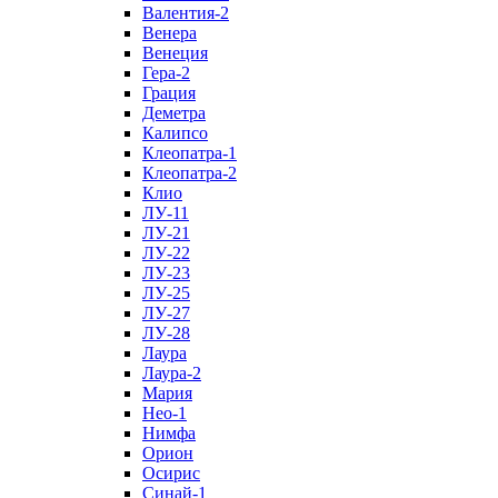
Валентия-2
Венера
Венеция
Гера-2
Грация
Деметра
Калипсо
Клеопатра-1
Клеопатра-2
Клио
ЛУ-11
ЛУ-21
ЛУ-22
ЛУ-23
ЛУ-25
ЛУ-27
ЛУ-28
Лаура
Лаура-2
Мария
Нео-1
Нимфа
Орион
Осирис
Синай-1