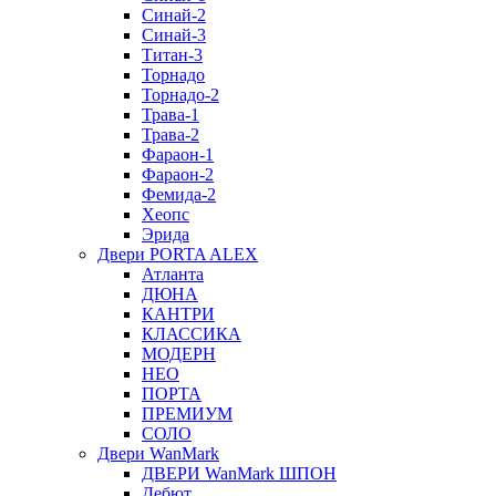
Синай-2
Синай-3
Титан-3
Торнадо
Торнадо-2
Трава-1
Трава-2
Фараон-1
Фараон-2
Фемида-2
Хеопс
Эрида
Двери PORTA ALEX
Атланта
ДЮНА
КАНТРИ
КЛАССИКА
МОДЕРН
НЕО
ПОРТА
ПРЕМИУМ
СОЛО
Двери WanMark
ДВЕРИ WanMark ШПОН
Дебют