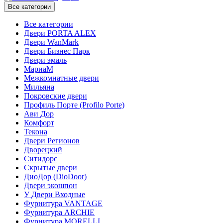
Все категории
Все категории
Двери PORTA ALEX
Двери WanMark
Двери Бизнес Парк
Двери эмаль
МариаМ
Межкомнатные двери
Мильяна
Покровские двери
Профиль Порте (Profilo Porte)
Ави Дор
Комфорт
Текона
Двери Регионов
Дворецкий
Ситидорс
Скрытые двери
ДиоДор (DioDoor)
Двери экошпон
У Двери Входные
Фурнитура VANTAGE
Фурнитура ARCHIE
Фурнитура MORELLI