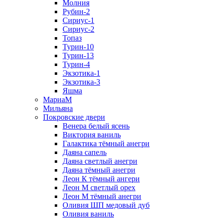
Молния
Рубин-2
Сириус-1
Сириус-2
Топаз
Турин-10
Турин-13
Турин-4
Экзотика-1
Экзотика-3
Яшма
МариаМ
Мильяна
Покровские двери
Венера белый ясень
Виктория ваниль
Галактика тёмный анегри
Даяна сапель
Даяна светлый анегри
Даяна тёмный анегри
Леон К тёмный ангери
Леон М светлый орех
Леон М тёмный анегри
Оливия ШП медовый дуб
Оливия ваниль