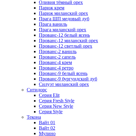
Оливия тёмный орех
Париж крем
Париж миланский орех
Прага ШП медовый дуб
Прага ваниль
Прага миланский орех
Прованс-12 белый ясень
Прованс-12 миланский орех
Прованс-12 светлый орех
Прованс-2 ваниль
Прованс-2 сапель
Прованс-4 крем
Прованс-4 ретро
Прованс-9 белый ясень
Прованс-9 бургундский дуб
Силуэт миланский орех
Ситидорс
Серия Elit
Серия Fresh Style
Серия New Style
Серия Style
Текона
Вайт 01
Вайт 02
Мулино