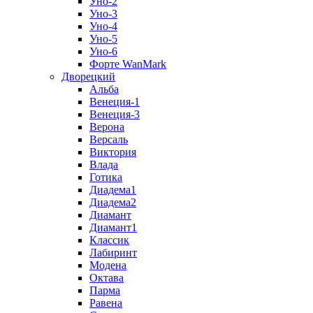
Уно-2
Уно-3
Уно-4
Уно-5
Уно-6
Форте WanMark
Дворецкий
Альба
Венеция-1
Венеция-3
Верона
Версаль
Виктория
Влада
Готика
Диадема1
Диадема2
Диамант
Диамант1
Классик
Лабиринт
Модена
Октава
Парма
Равена