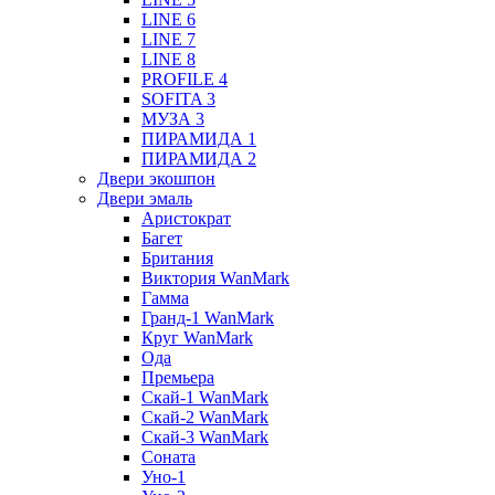
LINE 6
LINE 7
LINE 8
PROFILE 4
SOFITA 3
МУЗА 3
ПИРАМИДА 1
ПИРАМИДА 2
Двери экошпон
Двери эмаль
Аристократ
Багет
Британия
Виктория WanMark
Гамма
Гранд-1 WanMark
Круг WanMark
Ода
Премьера
Скай-1 WanMark
Скай-2 WanMark
Скай-3 WanMark
Соната
Уно-1