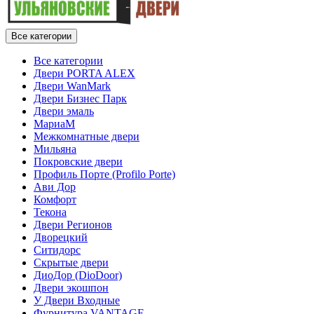
Все категории
Все категории
Двери PORTA ALEX
Двери WanMark
Двери Бизнес Парк
Двери эмаль
МариаМ
Межкомнатные двери
Мильяна
Покровские двери
Профиль Порте (Profilo Porte)
Ави Дор
Комфорт
Текона
Двери Регионов
Дворецкий
Ситидорс
Скрытые двери
ДиоДор (DioDoor)
Двери экошпон
У Двери Входные
Фурнитура VANTAGE