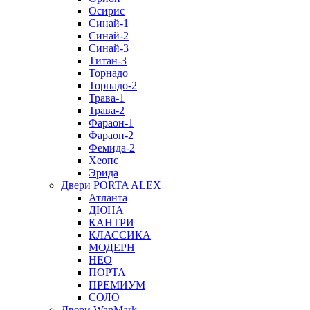
Осирис
Синай-1
Синай-2
Синай-3
Титан-3
Торнадо
Торнадо-2
Трава-1
Трава-2
Фараон-1
Фараон-2
Фемида-2
Хеопс
Эрида
Двери PORTA ALEX
Атланта
ДЮНА
КАНТРИ
КЛАССИКА
МОДЕРН
НЕО
ПОРТА
ПРЕМИУМ
СОЛО
Двери WanMark