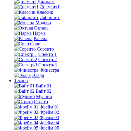
Диамант
Диамант1
Классик
Лабиринт
Модена
Октава
Парма
Равена
Соло
Соренто
Спектр-1
Спектр-2
Спектр-3
Финестра
Элада
Текона
Вайт 01
Вайт 02
Мулино
Страто
Фрейм 01
Фрейм 02
Фрейм 03
Фрейм 04
Фрейм 05