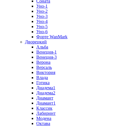
Соната
Уно-1
Уно-2
Уно-3
Уно-4
Уно-5
Уно-6
Форте WanMark
Дворецкий
Альба
Венеция-1
Венеция-3
Верона
Версаль
Виктория
Влада
Готика
Диадема1
Диадема2
Диамант
Диамант1
Классик
Лабиринт
Модена
Октава