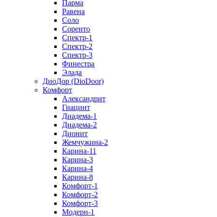
Парма
Равена
Соло
Соренто
Спектр-1
Спектр-2
Спектр-3
Финестра
Элада
ДиоДор (DioDoor)
Комфорт
Алекcандрит
Гиацинт
Диадема-1
Диадема-2
Дионит
Жемчужина-2
Карина-11
Карина-3
Карина-4
Карина-8
Комфорт-1
Комфорт-2
Комфорт-3
Модерн-1