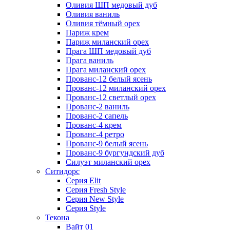
Оливия ШП медовый дуб
Оливия ваниль
Оливия тёмный орех
Париж крем
Париж миланский орех
Прага ШП медовый дуб
Прага ваниль
Прага миланский орех
Прованс-12 белый ясень
Прованс-12 миланский орех
Прованс-12 светлый орех
Прованс-2 ваниль
Прованс-2 сапель
Прованс-4 крем
Прованс-4 ретро
Прованс-9 белый ясень
Прованс-9 бургундский дуб
Силуэт миланский орех
Ситидорс
Серия Elit
Серия Fresh Style
Серия New Style
Серия Style
Текона
Вайт 01