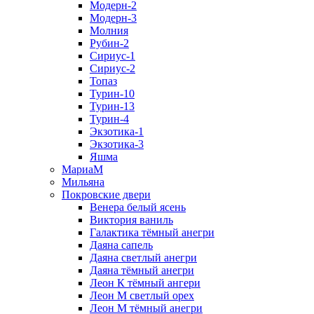
Модерн-2
Модерн-3
Молния
Рубин-2
Сириус-1
Сириус-2
Топаз
Турин-10
Турин-13
Турин-4
Экзотика-1
Экзотика-3
Яшма
МариаМ
Мильяна
Покровские двери
Венера белый ясень
Виктория ваниль
Галактика тёмный анегри
Даяна сапель
Даяна светлый анегри
Даяна тёмный анегри
Леон К тёмный ангери
Леон М светлый орех
Леон М тёмный анегри