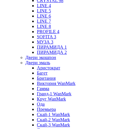
CRYSTAL 98
LINE 4
LINE 5
LINE 6
LINE 7
LINE 8
PROFILE 4
SOFITA 3
МУЗА 3
ПИРАМИДА 1
ПИРАМИДА 2
Двери экошпон
Двери эмаль
Аристократ
Багет
Британия
Виктория WanMark
Гамма
Гранд-1 WanMark
Круг WanMark
Ода
Премьера
Скай-1 WanMark
Скай-2 WanMark
Скай-3 WanMark