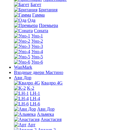
Багет
Британия
Гамма
Ода
Премьера
Соната
Уно-1
Уно-2
Уно-3
Уно-4
Уно-5
Уно-6
WanMark
Входные двери Мастино
Ави Дор
Квадро 4G
K-2
LH-1
LH-4
LH-6
Ави Дор
Альмека
Анастасия
Арт
Атлант-2