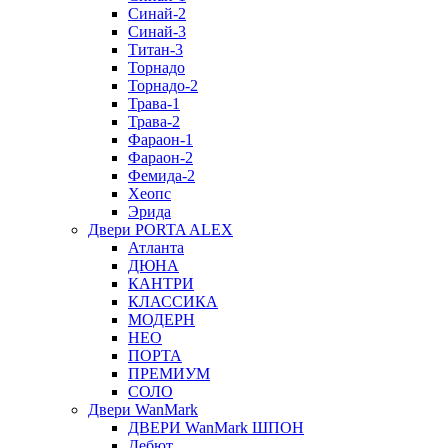
Синай-2
Синай-3
Титан-3
Торнадо
Торнадо-2
Трава-1
Трава-2
Фараон-1
Фараон-2
Фемида-2
Хеопс
Эрида
Двери PORTA ALEX
Атланта
ДЮНА
КАНТРИ
КЛАССИКА
МОДЕРН
НЕО
ПОРТА
ПРЕМИУМ
СОЛО
Двери WanMark
ДВЕРИ WanMark ШПОН
Дебют