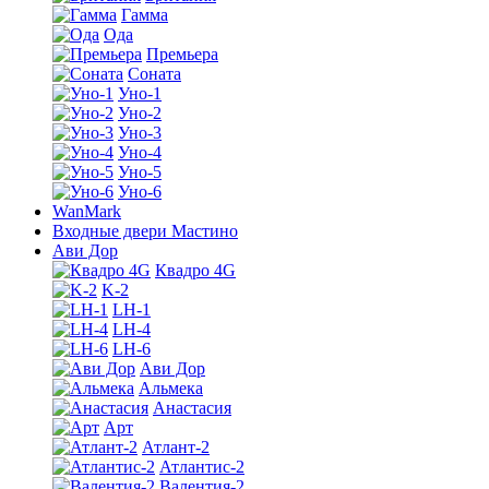
Гамма
Ода
Премьера
Соната
Уно-1
Уно-2
Уно-3
Уно-4
Уно-5
Уно-6
WanMark
Входные двери Мастино
Ави Дор
Квадро 4G
K-2
LH-1
LH-4
LH-6
Ави Дор
Альмека
Анастасия
Арт
Атлант-2
Атлантис-2
Валентия-2