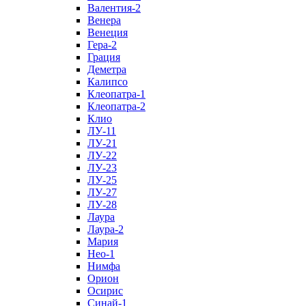
Валентия-2
Венера
Венеция
Гера-2
Грация
Деметра
Калипсо
Клеопатра-1
Клеопатра-2
Клио
ЛУ-11
ЛУ-21
ЛУ-22
ЛУ-23
ЛУ-25
ЛУ-27
ЛУ-28
Лаура
Лаура-2
Мария
Нео-1
Нимфа
Орион
Осирис
Синай-1