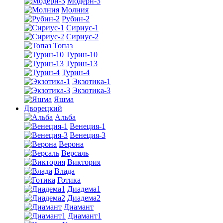
Модерн-3
Молния
Рубин-2
Сириус-1
Сириус-2
Топаз
Турин-10
Турин-13
Турин-4
Экзотика-1
Экзотика-3
Яшма
Дворецкий
Альба
Венеция-1
Венеция-3
Верона
Версаль
Виктория
Влада
Готика
Диадема1
Диадема2
Диамант
Диамант1