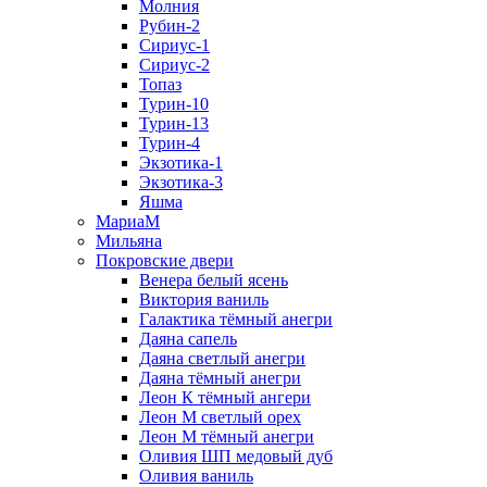
Молния
Рубин-2
Сириус-1
Сириус-2
Топаз
Турин-10
Турин-13
Турин-4
Экзотика-1
Экзотика-3
Яшма
МариаМ
Мильяна
Покровские двери
Венера белый ясень
Виктория ваниль
Галактика тёмный анегри
Даяна сапель
Даяна светлый анегри
Даяна тёмный анегри
Леон К тёмный ангери
Леон М светлый орех
Леон М тёмный анегри
Оливия ШП медовый дуб
Оливия ваниль