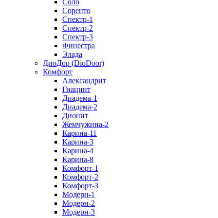
Соло
Соренто
Спектр-1
Спектр-2
Спектр-3
Финестра
Элада
ДиоДор (DioDoor)
Комфорт
Алекcандрит
Гиацинт
Диадема-1
Диадема-2
Дионит
Жемчужина-2
Карина-11
Карина-3
Карина-4
Карина-8
Комфорт-1
Комфорт-2
Комфорт-3
Модерн-1
Модерн-2
Модерн-3