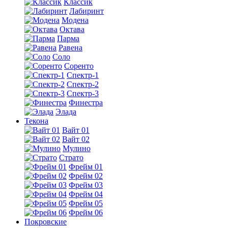
Классик
Лабиринт
Модена
Октава
Парма
Равена
Соло
Соренто
Спектр-1
Спектр-2
Спектр-3
Финестра
Элада
Текона
Вайт 01
Вайт 02
Мулино
Страто
Фрейм 01
Фрейм 02
Фрейм 03
Фрейм 04
Фрейм 05
Фрейм 06
Покровские