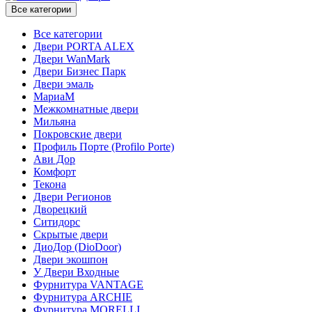
Все категории
Все категории
Двери PORTA ALEX
Двери WanMark
Двери Бизнес Парк
Двери эмаль
МариаМ
Межкомнатные двери
Мильяна
Покровские двери
Профиль Порте (Profilo Porte)
Ави Дор
Комфорт
Текона
Двери Регионов
Дворецкий
Ситидорс
Скрытые двери
ДиоДор (DioDoor)
Двери экошпон
У Двери Входные
Фурнитура VANTAGE
Фурнитура ARCHIE
Фурнитура MORELLI