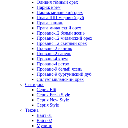
Оливия тёмный орех
Париж крем
Париж миланский орех
Прага ШП медовый дуб
Прага ваниль
Прага миланский орех
Прованс-12 белый ясень
Прованс-12 миланский орех
Прованс-12 светлый орех
Прованс-2 ваниль
Прованс-2 сапель
Прованс-4 крем
Прованс-4 ретро
Прованс-9 белый ясень
Прованс-9 бургундский дуб
Силуэт миланский орех
Ситидорс
Серия Elit
Серия Fresh Style
Серия New Style
Серия Style
Текона
Вайт 01
Вайт 02
Мулино