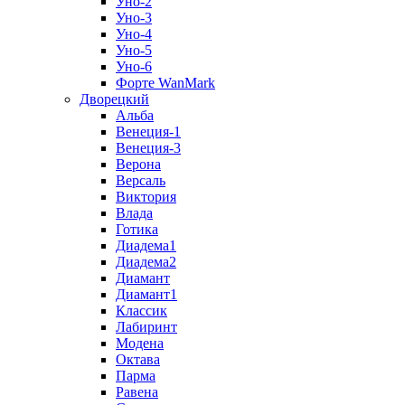
Уно-2
Уно-3
Уно-4
Уно-5
Уно-6
Форте WanMark
Дворецкий
Альба
Венеция-1
Венеция-3
Верона
Версаль
Виктория
Влада
Готика
Диадема1
Диадема2
Диамант
Диамант1
Классик
Лабиринт
Модена
Октава
Парма
Равена