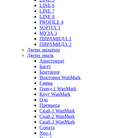
LINE 6
LINE 7
LINE 8
PROFILE 4
SOFITA 3
МУЗА 3
ПИРАМИДА 1
ПИРАМИДА 2
Двери экошпон
Двери эмаль
Аристократ
Багет
Британия
Виктория WanMark
Гамма
Гранд-1 WanMark
Круг WanMark
Ода
Премьера
Скай-1 WanMark
Скай-2 WanMark
Скай-3 WanMark
Соната
Уно-1