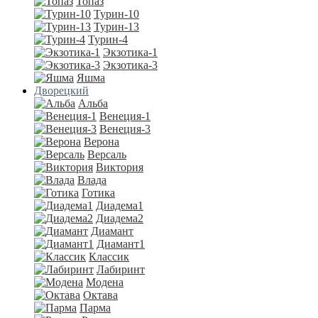
Топаз
Турин-10
Турин-13
Турин-4
Экзотика-1
Экзотика-3
Яшма
Дворецкий
Альба
Венеция-1
Венеция-3
Верона
Версаль
Виктория
Влада
Готика
Диадема1
Диадема2
Диамант
Диамант1
Классик
Лабиринт
Модена
Октава
Парма