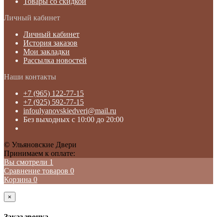
Товары со скидкой
Личный кабинет
Личный кабинет
История заказов
Мои закладки
Рассылка новостей
Наши контакты
+7 (965) 122-77-15
+7 (925) 592-77-15
infoulyanovskiedveri@mail.ru
Без выходных с 10:00 до 20:00
© Ульяновские Двери
Принимаем к оплате:
Вы смотрели
1
Сравнение товаров
0
Корзина
0
×
Заказ звонка