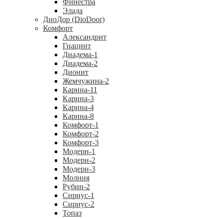
Финестра
Элада
ДиоДор (DioDoor)
Комфорт
Алекcандрит
Гиацинт
Диадема-1
Диадема-2
Дионит
Жемчужина-2
Карина-11
Карина-3
Карина-4
Карина-8
Комфорт-1
Комфорт-2
Комфорт-3
Модерн-1
Модерн-2
Модерн-3
Молния
Рубин-2
Сириус-1
Сириус-2
Топаз