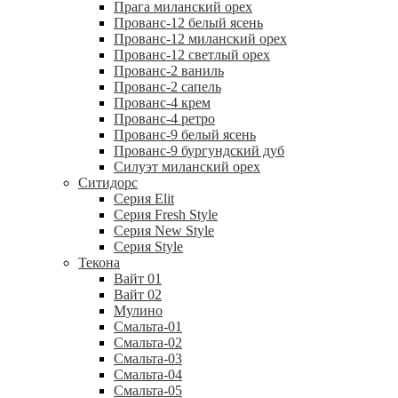
Прага миланский орех
Прованс-12 белый ясень
Прованс-12 миланский орех
Прованс-12 светлый орех
Прованс-2 ваниль
Прованс-2 сапель
Прованс-4 крем
Прованс-4 ретро
Прованс-9 белый ясень
Прованс-9 бургундский дуб
Силуэт миланский орех
Ситидорс
Серия Elit
Серия Fresh Style
Серия New Style
Серия Style
Текона
Вайт 01
Вайт 02
Мулино
Смальта-01
Смальта-02
Смальта-03
Смальта-04
Смальта-05