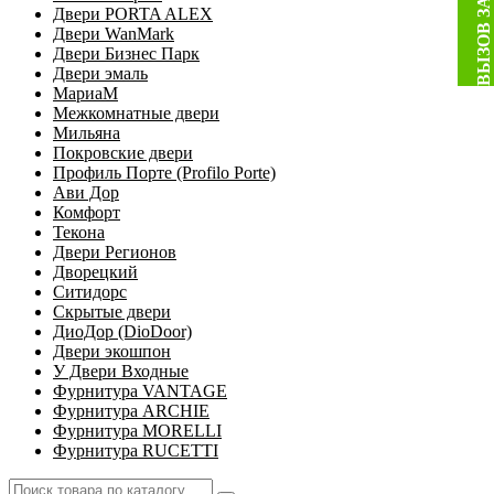
Двери PORTA ALEX
Двери WanMark
Двери Бизнес Парк
Двери эмаль
МариаМ
Межкомнатные двери
Мильяна
Покровские двери
Профиль Порте (Profilo Porte)
Ави Дор
Комфорт
Текона
Двери Регионов
Дворецкий
Ситидорс
Скрытые двери
ДиоДор (DioDoor)
Двери экошпон
У Двери Входные
Фурнитура VANTAGE
Фурнитура ARCHIE
Фурнитура MORELLI
Фурнитура RUCETTI