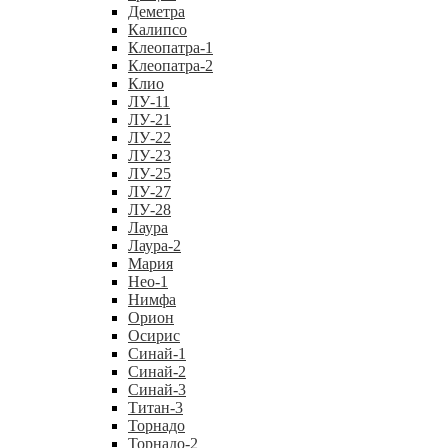
Деметра
Калипсо
Клеопатра-1
Клеопатра-2
Клио
ЛУ-11
ЛУ-21
ЛУ-22
ЛУ-23
ЛУ-25
ЛУ-27
ЛУ-28
Лаура
Лаура-2
Мария
Нео-1
Нимфа
Орион
Осирис
Синай-1
Синай-2
Синай-3
Титан-3
Торнадо
Торнадо-2