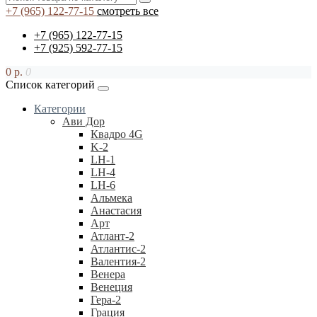
+7 (965) 122-77-15
смотреть все
+7 (965) 122-77-15
+7 (925) 592-77-15
0 р.
0
Список категорий
Категории
Ави Дор
Квадро 4G
K-2
LH-1
LH-4
LH-6
Альмека
Анастасия
Арт
Атлант-2
Атлантис-2
Валентия-2
Венера
Венеция
Гера-2
Грация