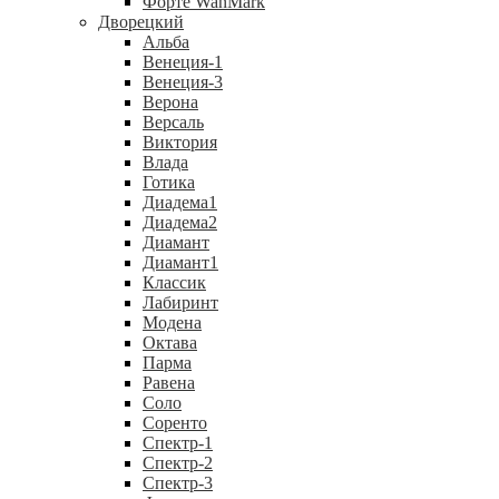
Форте WanMark
Дворецкий
Альба
Венеция-1
Венеция-3
Верона
Версаль
Виктория
Влада
Готика
Диадема1
Диадема2
Диамант
Диамант1
Классик
Лабиринт
Модена
Октава
Парма
Равена
Соло
Соренто
Спектр-1
Спектр-2
Спектр-3