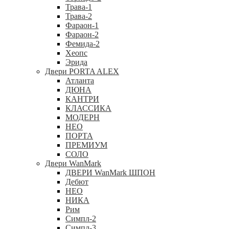
Трава-1
Трава-2
Фараон-1
Фараон-2
Фемида-2
Хеопс
Эрида
Двери PORTA ALEX
Атланта
ДЮНА
КАНТРИ
КЛАССИКА
МОДЕРН
НЕО
ПОРТА
ПРЕМИУМ
СОЛО
Двери WanMark
ДВЕРИ WanMark ШПОН
Дебют
НЕО
НИКА
Рим
Симпл-2
Симпл-3