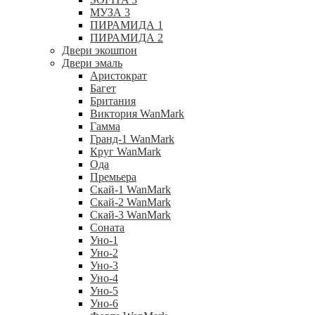
МУЗА 3
ПИРАМИДА 1
ПИРАМИДА 2
Двери экошпон
Двери эмаль
Аристократ
Багет
Британия
Виктория WanMark
Гамма
Гранд-1 WanMark
Круг WanMark
Ода
Премьера
Скай-1 WanMark
Скай-2 WanMark
Скай-3 WanMark
Соната
Уно-1
Уно-2
Уно-3
Уно-4
Уно-5
Уно-6