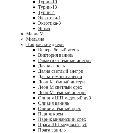
Турин-10
Турин-13
Турин-4
Экзотика-1
Экзотика-3
Яшма
МариаМ
Мильяна
Покровские двери
Венера белый ясень
Виктория ваниль
Галактика тёмный анегри
Даяна сапель
Даяна светлый анегри
Даяна тёмный анегри
Леон К тёмный ангери
Леон М светлый орех
Леон М тёмный анегри
Оливия ШП медовый дуб
Оливия ваниль
Оливия тёмный орех
Париж крем
Париж миланский орех
Прага ШП медовый дуб
Прага ваниль