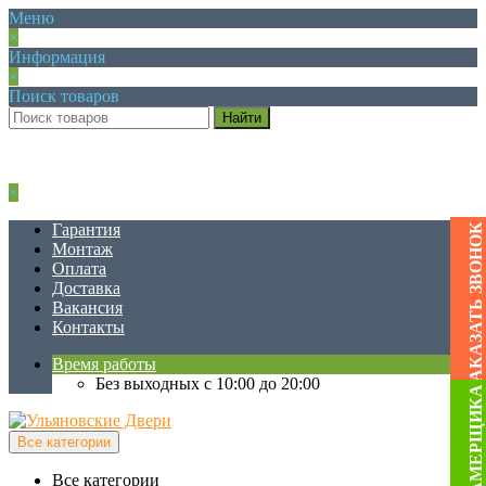
Меню
×
Информация
×
Поиск товаров
×
Гарантия
ЗАКАЗАТЬ ЗВОНОК
Монтаж
Оплата
Доставка
Вакансия
Контакты
Время работы
Без выходных с 10:00 до 20:00
ВЫЗОВ ЗАМЕРЩИКА
Все категории
Все категории