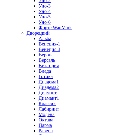
Уно-2
Уно-3
Уно-4
Уно-5
Уно-6
Форте WanMark
Дворецкий
Альба
Венеция-1
Венеция-3
Верона
Версаль
Виктория
Влада
Готика
Диадема1
Диадема2
Диамант
Диамант1
Классик
Лабиринт
Модена
Октава
Парма
Равена