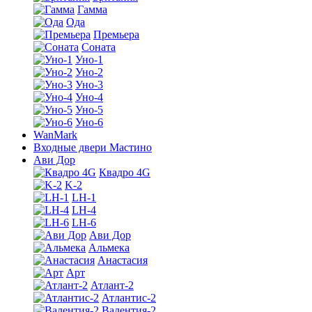
Гамма
Ода
Премьера
Соната
Уно-1
Уно-2
Уно-3
Уно-4
Уно-5
Уно-6
WanMark
Входные двери Мастино
Ави Дор
Квадро 4G
K-2
LH-1
LH-4
LH-6
Ави Дор
Альмека
Анастасия
Арт
Атлант-2
Атлантис-2
Валентия-2