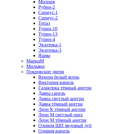
Молния
Рубин-2
Сириус-1
Сириус-2
Топаз
Турин-10
Турин-13
Турин-4
Экзотика-1
Экзотика-3
Яшма
МариаМ
Мильяна
Покровские двери
Венера белый ясень
Виктория ваниль
Галактика тёмный анегри
Даяна сапель
Даяна светлый анегри
Даяна тёмный анегри
Леон К тёмный ангери
Леон М светлый орех
Леон М тёмный анегри
Оливия ШП медовый дуб
Оливия ваниль