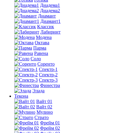
Диадема1
Диадема2
Диамант
Диамант1
Классик
Лабиринт
Модена
Октава
Парма
Равена
Соло
Соренто
Спектр-1
Спектр-2
Спектр-3
Финестра
Элада
Текона
Вайт 01
Вайт 02
Мулино
Страто
Фрейм 01
Фрейм 02