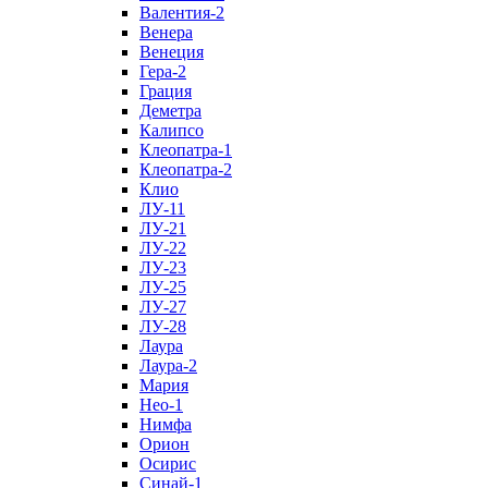
Валентия-2
Венера
Венеция
Гера-2
Грация
Деметра
Калипсо
Клеопатра-1
Клеопатра-2
Клио
ЛУ-11
ЛУ-21
ЛУ-22
ЛУ-23
ЛУ-25
ЛУ-27
ЛУ-28
Лаура
Лаура-2
Мария
Нео-1
Нимфа
Орион
Осирис
Синай-1