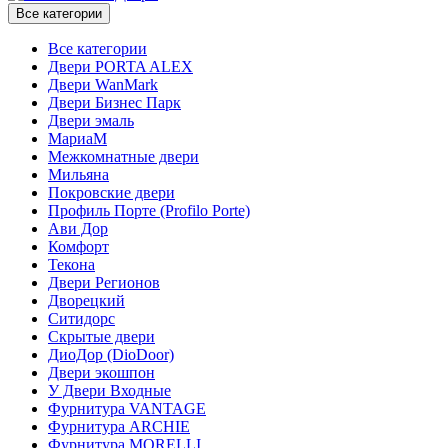
Все категории
Все категории
Двери PORTA ALEX
Двери WanMark
Двери Бизнес Парк
Двери эмаль
МариаМ
Межкомнатные двери
Мильяна
Покровские двери
Профиль Порте (Profilo Porte)
Ави Дор
Комфорт
Текона
Двери Регионов
Дворецкий
Ситидорс
Скрытые двери
ДиоДор (DioDoor)
Двери экошпон
У Двери Входные
Фурнитура VANTAGE
Фурнитура ARCHIE
Фурнитура MORELLI