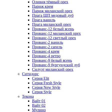
Оливия тёмный орех
Париж крем
Париж миланский орех
Прага ШП медовый дуб
Прага ваниль
Прага миланский орех
Прованс-12 белый ясень
Прованс-12 миланский орех
Прованс-12 светлый орех
Прованс-2 ваниль
Прованс-2 сапель
Прованс-4 крем
Прованс-4 ретро
Прованс-9 белый ясень
Прованс-9 бургундский дуб
Силуэт миланский орех
Ситидорс
Серия Elit
Серия Fresh Style
Серия New Style
Серия Style
Текона
Вайт 01
Вайт 02
Мулино