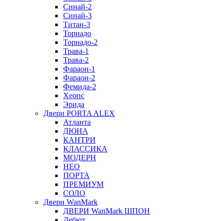
Синай-2
Синай-3
Титан-3
Торнадо
Торнадо-2
Трава-1
Трава-2
Фараон-1
Фараон-2
Фемида-2
Хеопс
Эрида
Двери PORTA ALEX
Атланта
ДЮНА
КАНТРИ
КЛАССИКА
МОДЕРН
НЕО
ПОРТА
ПРЕМИУМ
СОЛО
Двери WanMark
ДВЕРИ WanMark ШПОН
Дебют