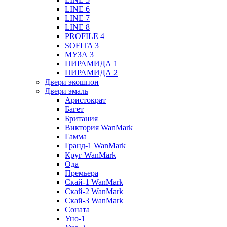
LINE 6
LINE 7
LINE 8
PROFILE 4
SOFITA 3
МУЗА 3
ПИРАМИДА 1
ПИРАМИДА 2
Двери экошпон
Двери эмаль
Аристократ
Багет
Британия
Виктория WanMark
Гамма
Гранд-1 WanMark
Круг WanMark
Ода
Премьера
Скай-1 WanMark
Скай-2 WanMark
Скай-3 WanMark
Соната
Уно-1