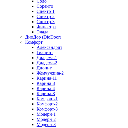
Соло
Соренто
Спектр-1
Спектр-2
Спектр-3
Финестра
Элада
ДиоДор (DioDoor)
Комфорт
Алекcандрит
Гиацинт
Диадема-1
Диадема-2
Дионит
Жемчужина-2
Карина-11
Карина-3
Карина-4
Карина-8
Комфорт-1
Комфорт-2
Комфорт-3
Модерн-1
Модерн-2
Модерн-3