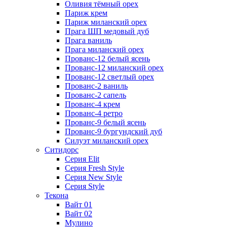
Оливия тёмный орех
Париж крем
Париж миланский орех
Прага ШП медовый дуб
Прага ваниль
Прага миланский орех
Прованс-12 белый ясень
Прованс-12 миланский орех
Прованс-12 светлый орех
Прованс-2 ваниль
Прованс-2 сапель
Прованс-4 крем
Прованс-4 ретро
Прованс-9 белый ясень
Прованс-9 бургундский дуб
Силуэт миланский орех
Ситидорс
Серия Elit
Серия Fresh Style
Серия New Style
Серия Style
Текона
Вайт 01
Вайт 02
Мулино