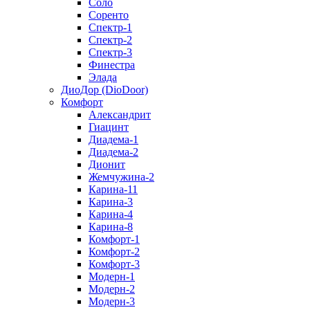
Соло
Соренто
Спектр-1
Спектр-2
Спектр-3
Финестра
Элада
ДиоДор (DioDoor)
Комфорт
Алекcандрит
Гиацинт
Диадема-1
Диадема-2
Дионит
Жемчужина-2
Карина-11
Карина-3
Карина-4
Карина-8
Комфорт-1
Комфорт-2
Комфорт-3
Модерн-1
Модерн-2
Модерн-3