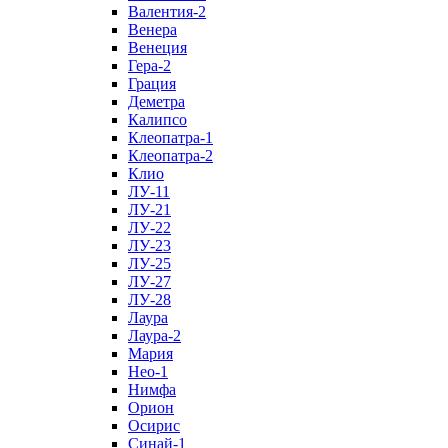
Валентия-2
Венера
Венеция
Гера-2
Грация
Деметра
Калипсо
Клеопатра-1
Клеопатра-2
Клио
ЛУ-11
ЛУ-21
ЛУ-22
ЛУ-23
ЛУ-25
ЛУ-27
ЛУ-28
Лаура
Лаура-2
Мария
Нео-1
Нимфа
Орион
Осирис
Синай-1