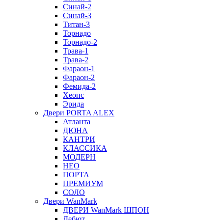
Синай-2
Синай-3
Титан-3
Торнадо
Торнадо-2
Трава-1
Трава-2
Фараон-1
Фараон-2
Фемида-2
Хеопс
Эрида
Двери PORTA ALEX
Атланта
ДЮНА
КАНТРИ
КЛАССИКА
МОДЕРН
НЕО
ПОРТА
ПРЕМИУМ
СОЛО
Двери WanMark
ДВЕРИ WanMark ШПОН
Дебют