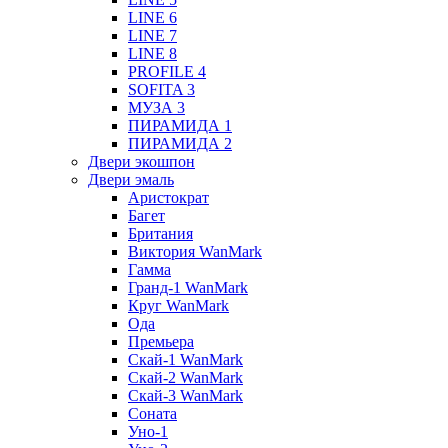
LINE 6
LINE 7
LINE 8
PROFILE 4
SOFITA 3
МУЗА 3
ПИРАМИДА 1
ПИРАМИДА 2
Двери экошпон
Двери эмаль
Аристократ
Багет
Британия
Виктория WanMark
Гамма
Гранд-1 WanMark
Круг WanMark
Ода
Премьера
Скай-1 WanMark
Скай-2 WanMark
Скай-3 WanMark
Соната
Уно-1