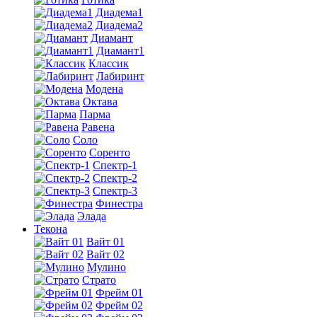
Диадема1
Диадема2
Диамант
Диамант1
Классик
Лабиринт
Модена
Октава
Парма
Равена
Соло
Соренто
Спектр-1
Спектр-2
Спектр-3
Финестра
Элада
Текона
Вайт 01
Вайт 02
Мулино
Страто
Фрейм 01
Фрейм 02