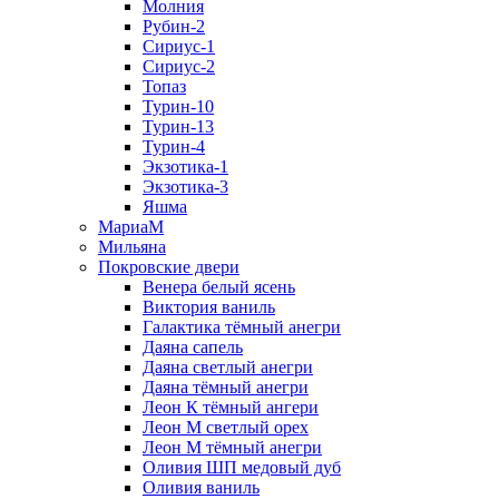
Молния
Рубин-2
Сириус-1
Сириус-2
Топаз
Турин-10
Турин-13
Турин-4
Экзотика-1
Экзотика-3
Яшма
МариаМ
Мильяна
Покровские двери
Венера белый ясень
Виктория ваниль
Галактика тёмный анегри
Даяна сапель
Даяна светлый анегри
Даяна тёмный анегри
Леон К тёмный ангери
Леон М светлый орех
Леон М тёмный анегри
Оливия ШП медовый дуб
Оливия ваниль