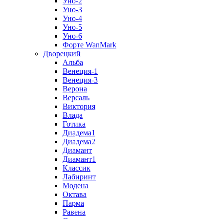
Уно-2
Уно-3
Уно-4
Уно-5
Уно-6
Форте WanMark
Дворецкий
Альба
Венеция-1
Венеция-3
Верона
Версаль
Виктория
Влада
Готика
Диадема1
Диадема2
Диамант
Диамант1
Классик
Лабиринт
Модена
Октава
Парма
Равена