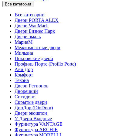
Все категории
Все категории
Двери PORTA ALEX
Двери WanMark
Двери Бизнес Парк
Двери эмаль
МариаМ
Межкомнатные двери
Мильяна
Покровские двери
Профиль Порте (Profilo Porte)
Ави Дор
Комфорт
Текона
Двери Регионов
Дворецкий
Ситидорс
Скрытые двери
ДиоДор (DioDoor)
Двери экошпон
У Двери Входные
Фурнитура VANTAGE
Фурнитура ARCHIE
Фурнитура MORELLI