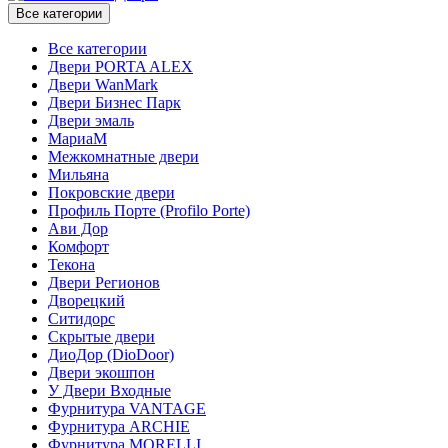
Все категории
Все категории
Двери PORTA ALEX
Двери WanMark
Двери Бизнес Парк
Двери эмаль
МариаМ
Межкомнатные двери
Мильяна
Покровские двери
Профиль Порте (Profilo Porte)
Ави Дор
Комфорт
Текона
Двери Регионов
Дворецкий
Ситидорс
Скрытые двери
ДиоДор (DioDoor)
Двери экошпон
У Двери Входные
Фурнитура VANTAGE
Фурнитура ARCHIE
Фурнитура MORELLI