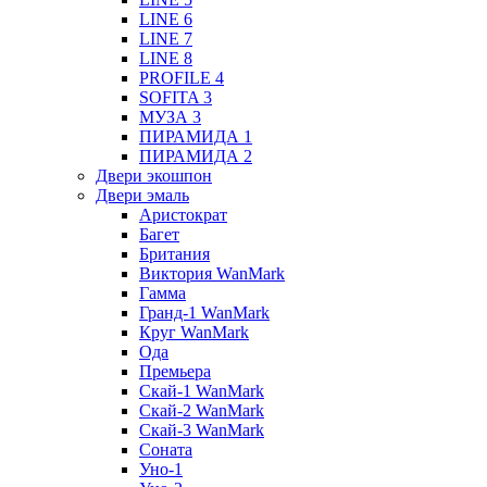
LINE 6
LINE 7
LINE 8
PROFILE 4
SOFITA 3
МУЗА 3
ПИРАМИДА 1
ПИРАМИДА 2
Двери экошпон
Двери эмаль
Аристократ
Багет
Британия
Виктория WanMark
Гамма
Гранд-1 WanMark
Круг WanMark
Ода
Премьера
Скай-1 WanMark
Скай-2 WanMark
Скай-3 WanMark
Соната
Уно-1