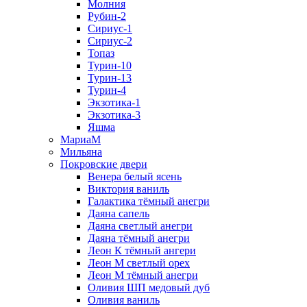
Молния
Рубин-2
Сириус-1
Сириус-2
Топаз
Турин-10
Турин-13
Турин-4
Экзотика-1
Экзотика-3
Яшма
МариаМ
Мильяна
Покровские двери
Венера белый ясень
Виктория ваниль
Галактика тёмный анегри
Даяна сапель
Даяна светлый анегри
Даяна тёмный анегри
Леон К тёмный ангери
Леон М светлый орех
Леон М тёмный анегри
Оливия ШП медовый дуб
Оливия ваниль