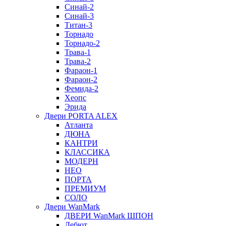
Синай-2
Синай-3
Титан-3
Торнадо
Торнадо-2
Трава-1
Трава-2
Фараон-1
Фараон-2
Фемида-2
Хеопс
Эрида
Двери PORTA ALEX
Атланта
ДЮНА
КАНТРИ
КЛАССИКА
МОДЕРН
НЕО
ПОРТА
ПРЕМИУМ
СОЛО
Двери WanMark
ДВЕРИ WanMark ШПОН
Дебют