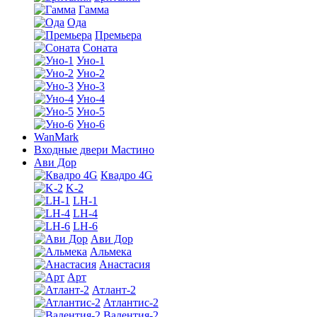
Гамма
Ода
Премьера
Соната
Уно-1
Уно-2
Уно-3
Уно-4
Уно-5
Уно-6
WanMark
Входные двери Мастино
Ави Дор
Квадро 4G
K-2
LH-1
LH-4
LH-6
Ави Дор
Альмека
Анастасия
Арт
Атлант-2
Атлантис-2
Валентия-2