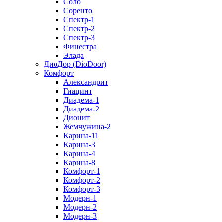
Соло
Соренто
Спектр-1
Спектр-2
Спектр-3
Финестра
Элада
ДиоДор (DioDoor)
Комфорт
Алекcандрит
Гиацинт
Диадема-1
Диадема-2
Дионит
Жемчужина-2
Карина-11
Карина-3
Карина-4
Карина-8
Комфорт-1
Комфорт-2
Комфорт-3
Модерн-1
Модерн-2
Модерн-3