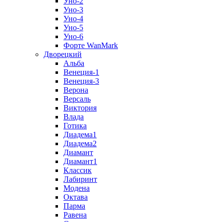
Уно-2
Уно-3
Уно-4
Уно-5
Уно-6
Форте WanMark
Дворецкий
Альба
Венеция-1
Венеция-3
Верона
Версаль
Виктория
Влада
Готика
Диадема1
Диадема2
Диамант
Диамант1
Классик
Лабиринт
Модена
Октава
Парма
Равена