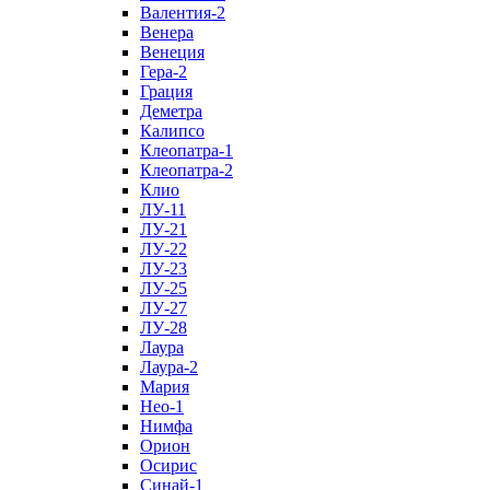
Валентия-2
Венера
Венеция
Гера-2
Грация
Деметра
Калипсо
Клеопатра-1
Клеопатра-2
Клио
ЛУ-11
ЛУ-21
ЛУ-22
ЛУ-23
ЛУ-25
ЛУ-27
ЛУ-28
Лаура
Лаура-2
Мария
Нео-1
Нимфа
Орион
Осирис
Синай-1