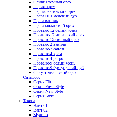
Оливия тёмный орех
Париж крем
Париж миланский орех
Прага ШП медовый дуб
Прага ваниль
Прага миланский орех
Прованс-12 белый ясень
Прованс-12 миланский орех
Прованс-12 светлый орех
Прованс-2 ваниль
Прованс-2 сапель
Прованс-4 крем
Прованс-4 ретро
Прованс-9 белый ясень
Прованс-9 бургундский дуб
Силуэт миланский орех
Ситидорс
Серия Elit
Серия Fresh Style
Серия New Style
Серия Style
Текона
Вайт 01
Вайт 02
Мулино