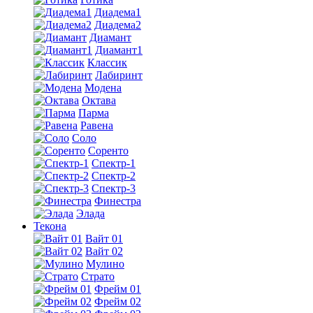
Диадема1
Диадема2
Диамант
Диамант1
Классик
Лабиринт
Модена
Октава
Парма
Равена
Соло
Соренто
Спектр-1
Спектр-2
Спектр-3
Финестра
Элада
Текона
Вайт 01
Вайт 02
Мулино
Страто
Фрейм 01
Фрейм 02